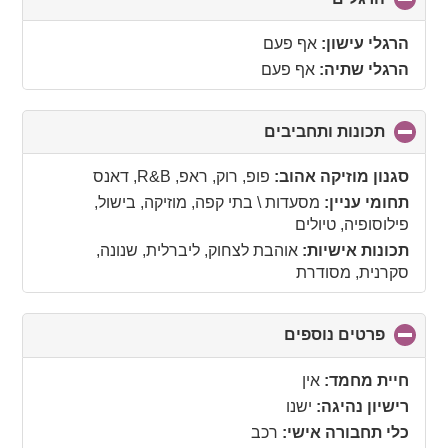
to
collapse
הרגלי עישון:
אף פעם
contents
הרגלי שתיה:
אף פעם
תכונות ותחביבים
click
to
collapse
סגנון מוזיקה אהוב:
פופ, רוק, ראפ, R&B, דאנס
contents
תחומי עניין:
מסעדות \ בתי קפה, מוזיקה, בישול,
פילוסופיה, טיולים
תכונות אישיות:
אוהבת לצחוק, ליברלית, שנונה,
סקרנית, מסודרת
פרטים נוספים
click
to
collapse
חיית מחמד:
אין
contents
רישיון נהיגה:
ישנו
כלי תחבורה אישי:
רכב