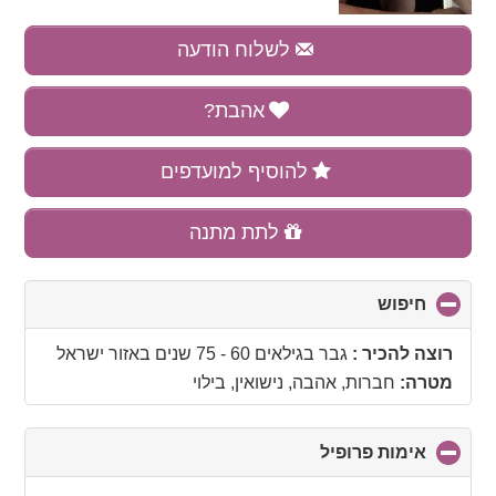
לשלוח הודעה
אהבת?
להוסיף למועדפים
לתת מתנה
חיפוש
click
to
collapse
רוצה להכיר :
גבר בגילאים 60 - 75 שנים
באזור
ישראל
contents
מטרה:
חברות, אהבה, נישואין, בילוי
אימות פרופיל
click
to