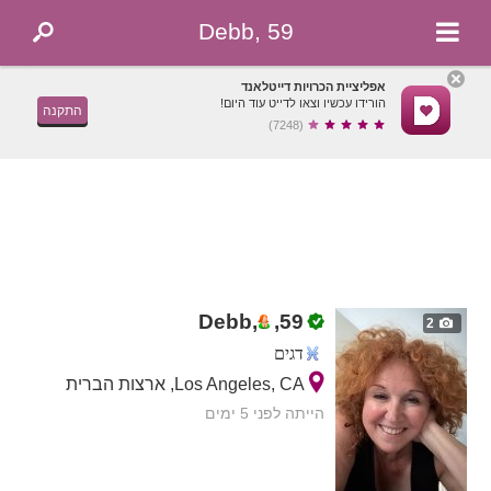
Debb, 59
אפליציית הכרויות דייטלאנד
הורידו עכשיו וצאו לדייט עוד היום!
התקנה
(7248)
Debb,
,
59
2
דגים
Los Angeles, CA, ארצות הברית
הייתה לפני 5 ימים