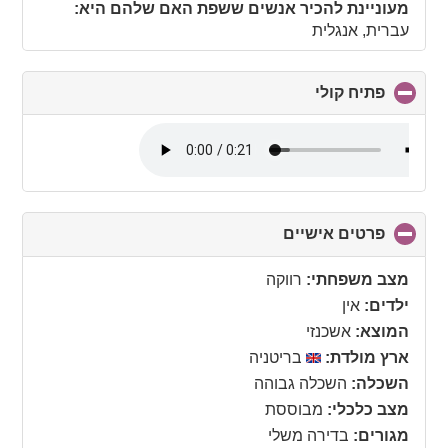
מעוניינת להכיר אנשים ששפת האם שלהם היא:
עברית, אנגלית
פתיח קולי
click
to
collapse
contents
פרטים אישיים
click
to
collapse
מצב משפחתי:
רווקה
contents
ילדים:
אין
המוצא:
אשכנזי
ארץ מולדת:
בריטניה
השכלה:
השכלה גבוהה
מצב כלכלי:
מבוססת
מגורים:
בדירה משלי