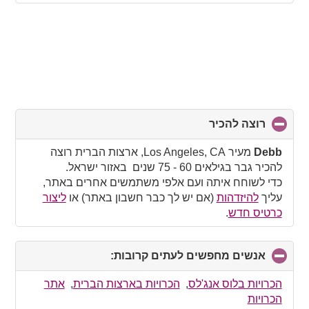
רוצה להכיר
click
to
collapse
Debb
מעיר Los Angeles, CA, ארצות הברית רוצה
contents
להכיר גבר בגילאים 60 - 75 שנים באזור ישראל.
כדי לשוחח איתה ועם אלפי משתמשים אחרים באתר,
עליך
להיזדהות
(אם יש לך כבר חשבון באתר) או
ליצור
כרטיס חדש
.
אנשים מחפשים לעתים קרובות:
click
to
collapse
הכרויות בלוס אנג'לס
,
הכרויות בארצות הברית
,
אתר
contents
הכרויות