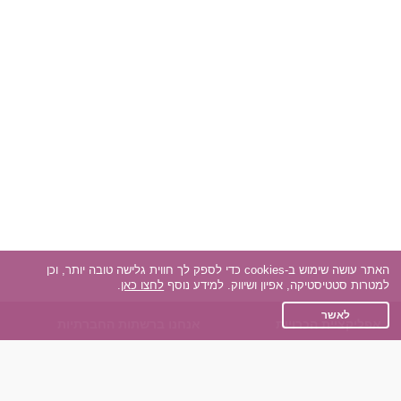
האתר עושה שימוש ב-cookies כדי לספק לך חווית גלישה טובה יותר, וכן
למטרות סטטיסטיקה, אפיון ושיווק. למידע נוסף
לחצו כאן
.
לאשר
אפליקציית הכרויות
אנחנו ברשתות החברתיות
על אפליקצית הכרויות
Facebook
הכרויות עבור Android
Instagram
הכרויות עבור iOS
TikTok