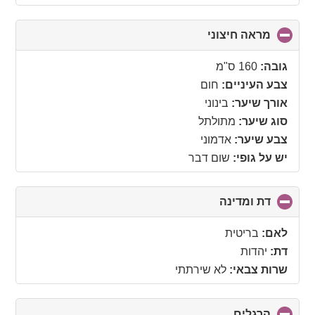
מראה חיצוני
click
to
collapse
גובה:
160 ס"מ
contents
צבע העיניים:
חום
אורך שיער:
בינוני
סוג שיער:
מתולתל
צבע שיער:
אדמוני
יש על גופי:
שום דבר
דת ומדינה
click
to
collapse
לאם:
בריטית
contents
דת:
יהדות
שרות צבאי:
לא שירתתי
הרגלים
click