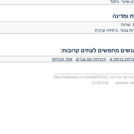
ע שיער: בלונד
ת ומדינה
: נצרות
ות צבאי: ביחידה קרבית
נשים מחפשים לעתים קרובות:
רויות ברמת גן
,
היכרויות עם גברים
,
אתר הכרויות
בת של הכרטיס:
https://dateland.co.il/u/da6556301
פר משתמש:
12193149