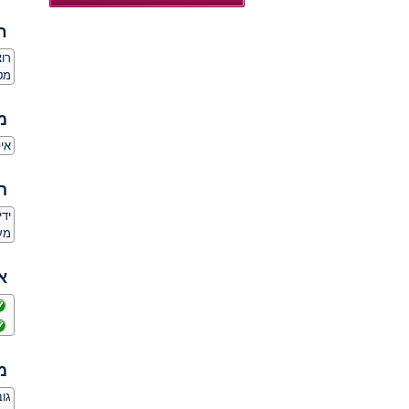
ח
רו
מט
מ
אי
ה
יד
מע
א
מ
גובה: