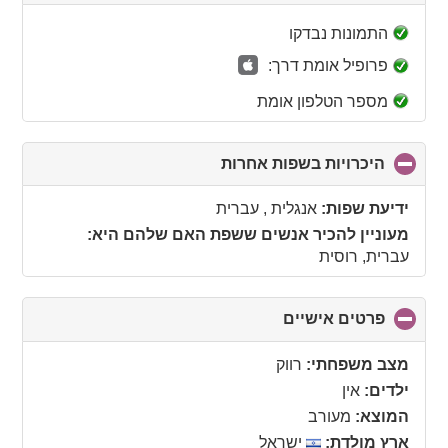
to
collapse
התמונות נבדקו
contents
פרופיל אומת דרך:
מספר הטלפון אומת
היכרויות בשפות אחרות
click
to
collapse
ידיעת שפות:
אנגלית , עברית
contents
מעוניין להכיר אנשים ששפת האם שלהם היא:
עברית, רוסית
פרטים אישיים
click
to
collapse
מצב משפחתי:
רווק
contents
ילדים:
אין
המוצא:
מעורב
ארץ מולדת:
ישראל