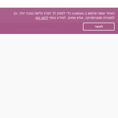
האתר עושה שימוש ב-cookies כדי לספק לך חווית גלישה טובה יותר, וכן
למטרות סטטיסטיקה, אפיון ושיווק. למידע נוסף
לחצו כאן
.
לאשר
אפליקציית הכרויות
אנחנו ברשתות החברתיות
על אפליקצית הכרויות
Facebook
הכרויות עבור Android
Instagram
הכרויות עבור iOS
TikTok
רות - צ'אט בוט הכרויות
Dateland.co.il
השותפים שלנו
תקנון
הכרויות לאקדמאים
מדיניות הפרטיות
הכרויות לגילאים 50+
שאלות נפוצות
כפיות (capiyot) הכרויות
כותבים עלינו
הכרויות בליינד דייט
צרו קשר
הכרויות גייז
תוכנית שותפים
אתר רגיל
חוות דעת של גולשים