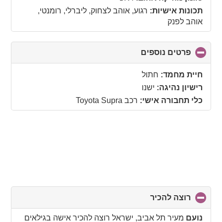
contents
תכונות אישיות:
רגוע, אוהב לצחוק, ליברלי, רומנטי,
אוהב לפנק
פרטים נוספים
click
to
collapse
חיית מחמד:
חתול
contents
רישיון נהיגה:
ישנו
כלי תחבורה אישי:
רכב Toyota Supra
רוצה להכיר
click
to
collapse
נועם
מעיר תל אביב, ישראל רוצה להכיר אישה בגילאים