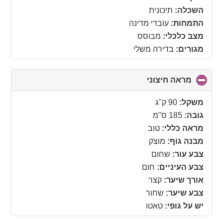
השכלה:
תיכונית
התמחות:
עובדי מדינה
מצב כלכלי:
מבוסס
מגורים:
בדירה משלי
מראה חיצוני
click
to
collapse
משקל:
90 ק"ג
contents
גובה:
185 ס"מ
מראה כללי:
טוב
מבנה גוף:
מוצק
צבע עור:
שחום
צבע העיניים:
חום
אורך שיער:
קצר
צבע שיער:
שחור
יש על גופי:
טאטו