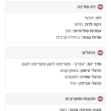
דת ומדינה
click
to
collapse
דת:
יהדות
contents
זיקה לדת:
חילוני
עמדות פוליטיות:
ימין
שרות צבאי:
ביחידה קרבית
הרגלים
click
to
collapse
סדר יום:
"עפרון" - מקדימ/ה לישון ומקדימ/ה לקום
contents
הרגלי עישון:
באופן קבוע
הרגלי שתיה:
לפעמים
הרגלי אכילה:
רגיל
תכונות ותחביבים
click
to
collapse
סגנון מוזיקה אהוב:
ראפ