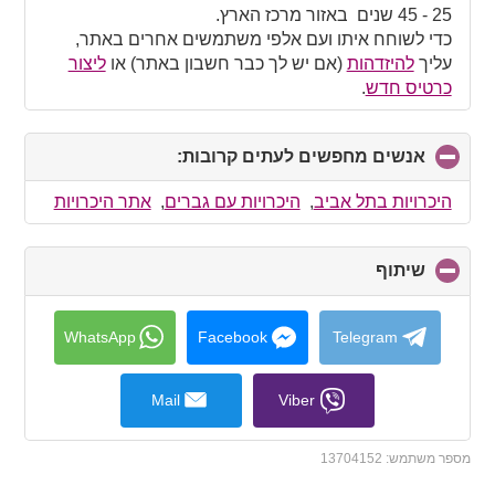
contents
25 - 45 שנים באזור מרכז הארץ.
כדי לשוחח איתו ועם אלפי משתמשים אחרים באתר,
עליך
להיזדהות
(אם יש לך כבר חשבון באתר) או
ליצור
כרטיס חדש
.
אנשים מחפשים לעתים קרובות:
click
to
collapse
היכרויות בתל אביב
,
היכרויות עם גברים
,
אתר היכרויות
contents
שיתוף
click
to
collapse
contents
WhatsApp
Facebook
Telegram
Mail
Viber
מספר משתמש:
13704152