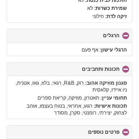
הולכ/ת לבית כנסת:
לא
שמירת כשרות:
לא
זיקה לדת:
חילוני
הרגלים
click
to
collapse
הרגלי עישון:
אף פעם
contents
תכונות ותחביבים
click
to
collapse
סגנון מוזיקה אהוב:
רוק, R&B, רגאי, בלוז, גאז, אטנית,
contents
ניו איידז, קלאסית
תחומי עניין:
תאטרון, מוזיקה, קריאת ספרים
תכונות אישיות:
רגוע, אחראי, בטוח בעצמו, אוהב
לצחוק, יצירתי, רומנטי, סקרן, מסודר
פרטים נוספים
click
to