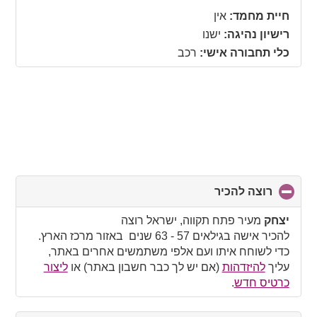
collapse
חיית מחמד:
אין
contents
רישיון נהיגה:
ישנו
כלי תחבורה אישי:
רכב
רוצה להכיר
click
to
collapse
יצחק
מעיר פתח תקווה, ישראל רוצה
contents
להכיר אישה בגילאים 57 - 63 שנים באזור מרכז הארץ.
כדי לשוחח איתו ועם אלפי משתמשים אחרים באתר,
עליך
להיזדהות
(אם יש לך כבר חשבון באתר) או
ליצור
כרטיס חדש
.