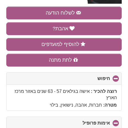
לשלוח הודעה
אהבת?
להוסיף למועדפים
לתת מתנה
חיפוש
click
to
collapse
רוצה להכיר :
אישה בגילאים 57 - 63 שנים
באזור
מרכז
contents
הארץ
מטרה:
חברות, אהבה, נישואין, בילוי
אימות פרופיל
click