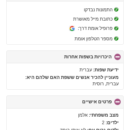
to
collapse
התמונות נבדקו
contents
כתובת מייל מאושרת
פרופיל אומת דרך:
מספר הטלפון אומת
היכרויות בשפות אחרות
click
to
collapse
ידיעת שפות:
עברית
contents
מעוניין להכיר אנשים ששפת האם שלהם היא:
עברית, רוסית
פרטים אישיים
click
to
collapse
מצב משפחתי:
אלמן
contents
ילדים:
2