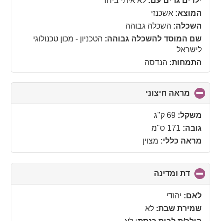
ילדים גרים עם:
לא איתי ביחד
המוצא:
אשכנזי
השכלה:
השכלה גבוהה
שם המוסד להשכלה גבוהה:
הטכניון - מכון טכנולוגי
לישראל
התמחות:
הנדסה
מראה חיצוני
click
to
collapse
משקל:
69 ק"ג
contents
גובה:
171 ס"מ
מראה כללי:
מצוין
דת ומדינה
click
to
collapse
לאם:
יהודי
contents
שמירת שבת:
לא