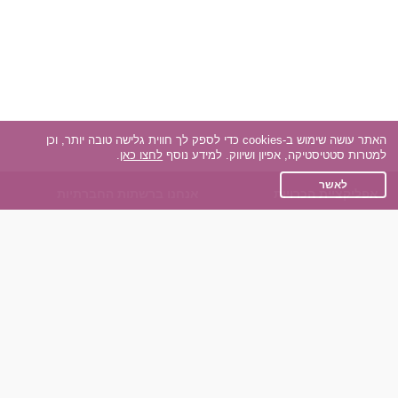
האתר עושה שימוש ב-cookies כדי לספק לך חווית גלישה טובה יותר, וכן
למטרות סטטיסטיקה, אפיון ושיווק. למידע נוסף
לחצו כאן
.
לאשר
אפליקציית הכרויות
אנחנו ברשתות החברתיות
על אפליקצית הכרויות
Facebook
הכרויות עבור Android
Instagram
הכרויות עבור iOS
TikTok
רות - צ'אט בוט הכרויות
Dateland.co.il
השותפים שלנו
תקנון
הכרויות לאקדמאים
מדיניות הפרטיות
הכרויות לגילאים 50+
שאלות נפוצות
כפיות (capiyot) הכרויות