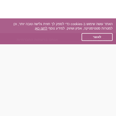
האתר עושה שימוש ב-cookies כדי לספק לך חווית גלישה טובה יותר, וכן
למטרות סטטיסטיקה, אפיון ושיווק. למידע נוסף
לחצו כאן
.
לאשר
אפליקציית הכרויות
אנחנו ברשתות החברתיות
על אפליקצית הכרויות
Facebook
הכרויות עבור Android
Instagram
הכרויות עבור iOS
TikTok
רות - צ'אט בוט הכרויות
Dateland.co.il
השותפים שלנו
תקנון
הכרויות לאקדמאים
מדיניות הפרטיות
הכרויות לגילאים 50+
שאלות נפוצות
כפיות (capiyot) הכרויות
כותבים עלינו
הכרויות בליינד דייט
צרו קשר
הכרויות גייז
תוכנית שותפים