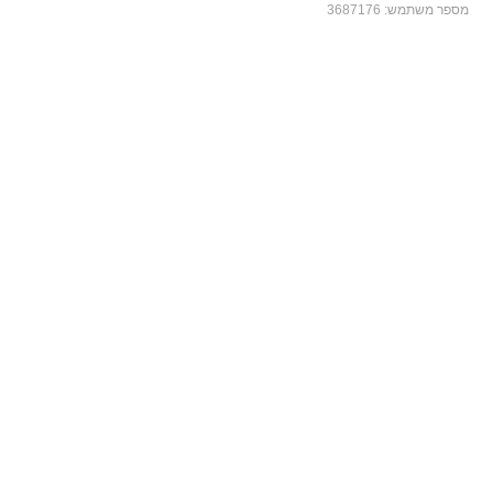
מספר משתמש:
3687176