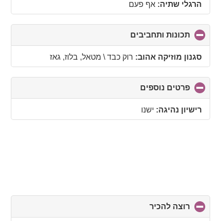
הרגלי שתיה:
אף פעם
תכונות ותחביבים
click
to
collapse
סגנון מוזיקה אהוב:
רוק כבד \ מטאל, בלוז, גאז
contents
פרטים נוספים
click
to
collapse
רישיון נהיגה:
ישנו
contents
רוצה להכיר
click
to