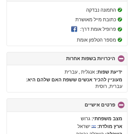
to
collapse
התמונה נבדקה
contents
כתובת מייל מאושרת
פרופיל אומת דרך:
מספר הטלפון אומת
היכרויות בשפות אחרות
click
to
collapse
ידיעת שפות:
אנגלית , עברית
contents
מעוניין להכיר אנשים ששפת האם שלהם היא:
עברית, רוסית
פרטים אישיים
click
to
collapse
מצב משפחתי:
גרוש
contents
ארץ מולדת:
ישראל