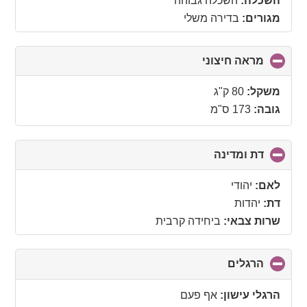
השכלה:
השכלה גבוהה
מגורים:
בדירה משלי
מראה חיצוני
click
to
collapse
משקל:
80 ק"ג
contents
גובה:
173 ס"מ
דת ומדינה
click
to
collapse
לאם:
יהודי
contents
דת:
יהדות
שרות צבאי:
ביחידה קרבית
הרגלים
click
to
collapse
הרגלי עישון:
אף פעם
contents