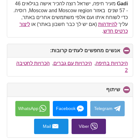
collapse
Gadi
מעיר חיפה, ישראל רוצה להכיר אישה בגילאים 46
contents
- 57 שנים באזור Moscow and Moscow region, רוסיה.
כדי לשוחח איתו ועם אלפי משתמשים אחרים באתר,
עליך
להיזדהות
(אם יש לך כבר חשבון באתר) או
ליצור
כרטיס חדש
.
אנשים מחפשים לעתים קרובות:
click
to
collapse
היכרויות בחיפה
,
היכרויות עם גברים
,
הכרויות לחטיבה
contents
2
שיתוף
click
to
collapse
contents
WhatsApp
Facebook
Telegram
Mail
Viber