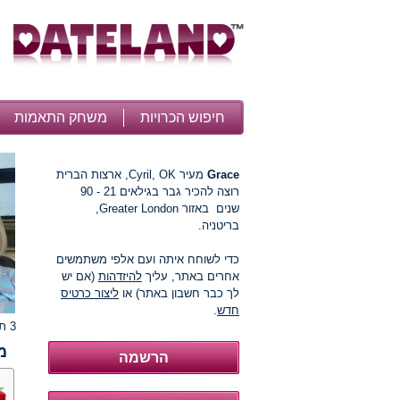
חיפוש הכרויות
משחק התאמות
Grace
מעיר Cyril, OK, ארצות הברית
רוצה להכיר גבר בגילאים 21 - 90
שנים באזור Greater London,
בריטניה.
כדי לשוחח איתה ועם אלפי משתמשים
אחרים באתר, עליך
להיזדהות
(אם יש
לך כבר חשבון באתר) או
ליצור כרטיס
חדש
.
3 תמונות
מ