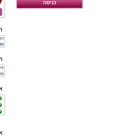
ח
רו
מט
ה
יד
מע
א
א