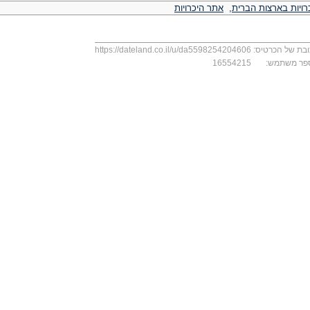
רויות בארצות הברית
,
אתר היכרויות
בת של הכרטיס:
https://dateland.co.il/u/da5598254204606
פר משתמש:
16554215