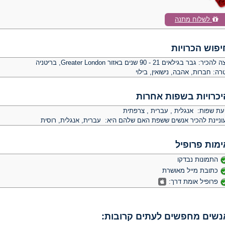
לשלוח מתנה
יפוש הכרויות
צה להכיר:
גבר בגילאים 21 - 90 שנים באזור Greater London, בריטניה
רה:
חברות, אהבה, נישואין, בילוי
יכרויות בשפות אחרות
יעת שפות: אנגלית , עברית , צרפתית
וניינת להכיר אנשים ששפת האם שלהם היא: עברית, אנגלית, רוסית
ימות פרופיל
התמונות נבדקו
כתובת מייל מאושרת
פרופיל אומת דרך:
נשים מחפשים לעתים קרובות: