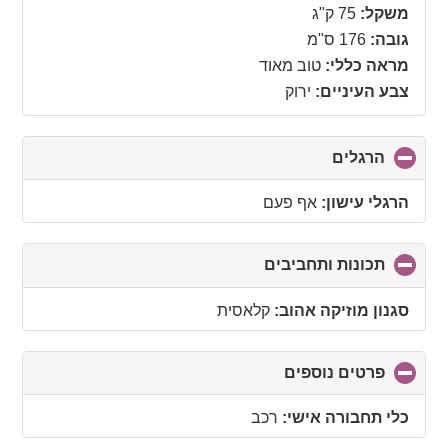
collapse
משקל:
75 ק"ג
contents
גובה:
176 ס"מ
מראה כללי:
טוב מאוד
צבע העיניים:
ירוק
הרגלים
click
to
collapse
הרגלי עישון:
אף פעם
contents
תכונות ותחביבים
click
to
collapse
סגנון מוזיקה אהוב:
קלאסית
contents
פרטים נוספים
click
to
collapse
כלי תחבורה אישי:
רכב
contents