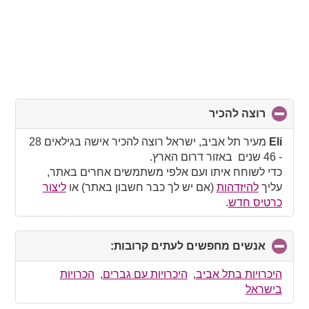
רוצה להכיר
click
to
collapse
Eli
מעיר תל אביב, ישראל רוצה להכיר אישה בגילאים 28
contents
- 46 שנים באזור דרום הארץ.
כדי לשוחח איתו ועם אלפי משתמשים אחרים באתר,
עליך
להיזדהות
(אם יש לך כבר חשבון באתר) או
ליצור
כרטיס חדש
.
אנשים מחפשים לעתים קרובות:
click
to
collapse
היכרויות בתל אביב
,
היכרויות עם גברים
,
הכרויות
contents
בישראל