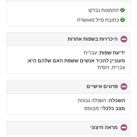
to
collapse
התמונות נבדקו
contents
כתובת מייל מאושרת
היכרויות בשפות אחרות
click
to
collapse
ידיעת שפות:
עברית
contents
מעוניין להכיר אנשים ששפת האם שלהם היא:
עברית, רוסית
פרטים אישיים
click
to
collapse
השכלה:
השכלה גבוהה
contents
מצב כלכלי:
מבוסס
מראה חיצוני
click
to