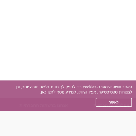
האתר עושה שימוש ב-cookies כדי לספק לך חווית גלישה טובה יותר, וכן
למטרות סטטיסטיקה, אפיון ושיווק. למידע נוסף
לחצו כאן
.
לאשר
אפליקציית הכרויות
אנחנו ברשתות החברתיות
על אפליקצית הכרויות
Facebook
הכרויות עבור Android
Instagram
הכרויות עבור iOS
TikTok
רות - צ'אט בוט הכרויות