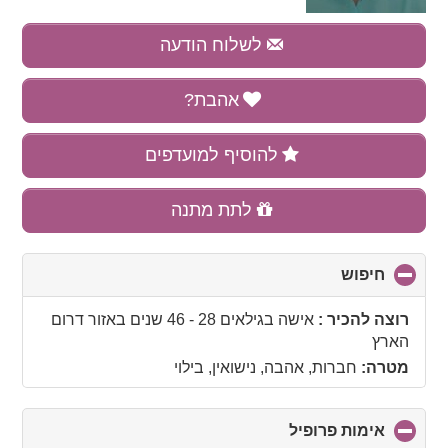
לשלוח הודעה
אהבת?
להוסיף למועדפים
לתת מתנה
חיפוש
click
to
collapse
רוצה להכיר :
אישה בגילאים 28 - 46 שנים
באזור
דרום
contents
הארץ
מטרה:
חברות, אהבה, נישואין, בילוי
אימות פרופיל
click