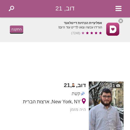
דוב, 21
אפליציית הכרויות דייטלאנד
הורידו עכשיו וצאו לדייט עוד היום!
התקנה
(7248)
דוב,
,
21
1
קשת
New York, NY, ארצות הברית
היה מזמן