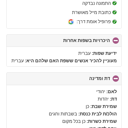
collapse
התמונה נבדקה
contents
כתובת מייל מאושרת
פרופיל אומת דרך:
היכרויות בשפות אחרות
click
to
collapse
ידיעת שפות:
עברית
contents
מעוניין להכיר אנשים ששפת האם שלהם היא:
עברית
דת ומדינה
click
to
collapse
לאם:
יהודי
contents
דת:
יהדות
שמירת שבת:
כן
הולכ/ת לבית כנסת:
בשבתות וחגים
שמירת כשרות:
כן בכל מקום