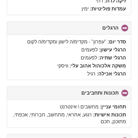
זיקה לדת:
דתי
עמדות פוליטיות:
ימין
הרגלים
click
to
collapse
סדר יום:
"עפרון" - מקדימ/ה לישון ומקדימ/ה לקום
contents
הרגלי עישון:
לפעמים
הרגלי שתיה:
לפעמים
משקה אלכוהול אהוב עלי:
וויסקי
הרגלי אכילה:
רגיל
תכונות ותחביבים
click
to
collapse
תחומי עניין:
מחשבים \ אינטרנט
contents
תכונות אישיות:
רגוע, אחראי, מתחשב, חברותי, אכפתי,
מתוכנן, חכם