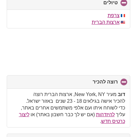
טיולים
click
to
collapse
צרפת
contents
ארצות הברית
רוצה להכיר
click
to
collapse
דוב
מעיר New York, NY, ארצות הברית רוצה
contents
להכיר אישה בגילאים 18 - 23 שנים באזור ישראל.
כדי לשוחח איתו ועם אלפי משתמשים אחרים באתר,
עליך
להיזדהות
(אם יש לך כבר חשבון באתר) או
ליצור
כרטיס חדש
.