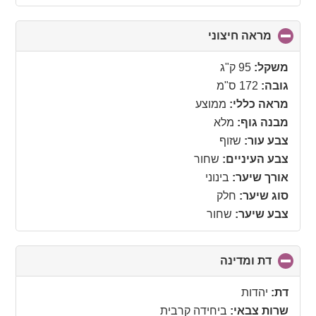
מראה חיצוני
click
to
collapse
משקל:
95 ק"ג
contents
גובה:
172 ס"מ
מראה כללי:
ממוצע
מבנה גוף:
מלא
צבע עור:
שזוף
צבע העיניים:
שחור
אורך שיער:
בינוני
סוג שיער:
חלק
צבע שיער:
שחור
דת ומדינה
click
to
collapse
דת:
יהדות
contents
שרות צבאי:
ביחידה קרבית