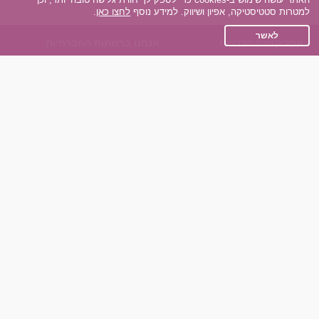
למטרות סטטיסטיקה, אפיון ושיווק. למידע נוסף
לחצו כאן
.
לאשר
אפליקציית הכרויות
אנחנו ברשתות החברתיות
על אפליקצית הכרויות
Facebook
הכרויות עבור Android
Instagram
הכרויות עבור iOS
TikTok
רות - צ'אט בוט הכרויות
Dateland.co.il
השותפים שלנו
תקנון
הכרויות לאקדמאים
מדיניות הפרטיות
הכרויות לגילאים 50+
שאלות נפוצות
כפיות (capiyot) הכרויות
כותבים עלינו
הכרויות בליינד דייט
צרו קשר
הכרויות גייז
תוכנית שותפים
אתר רגיל
חוות דעת של גולשים
לאנשים עם מוגבליות
שפות