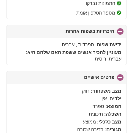
collapse
התמונות נבדקו
contents
מספר הטלפון אומת
היכרויות בשפות אחרות
click
to
collapse
ידיעת שפות:
ספרדית , עברית
contents
מעוניין להכיר אנשים ששפת האם שלהם היא:
עברית, רוסית
פרטים אישיים
click
to
collapse
מצב משפחתי:
רווק
contents
ילדים:
אין
המוצא:
ספרדי
השכלה:
תיכונית
מצב כלכלי:
ממוצע
מגורים:
בדירה שכורה