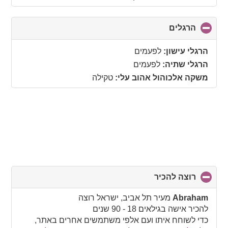
הרגלים
click
to
collapse
הרגלי עישון:
לפעמים
contents
הרגלי שתיה:
לפעמים
משקה אלכוהול אהוב עלי:
טקילה
רוצה להכיר
click
to
collapse
Abraham
מעיר תל אביב, ישראל רוצה
contents
להכיר אישה בגילאים 18 - 90 שנים
כדי לשוחח איתו ועם אלפי משתמשים אחרים באתר,