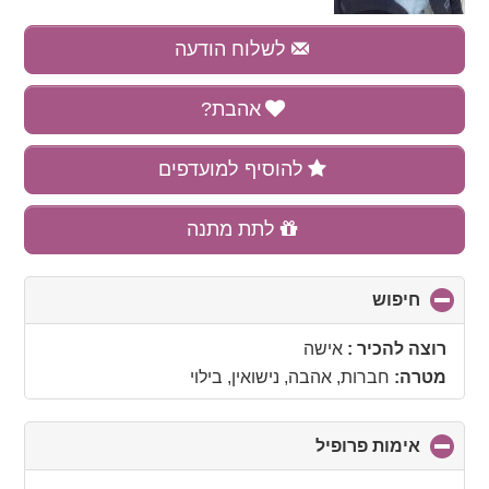
לשלוח הודעה
אהבת?
להוסיף למועדפים
לתת מתנה
חיפוש
click
to
collapse
רוצה להכיר :
אישה
contents
מטרה:
חברות, אהבה, נישואין, בילוי
אימות פרופיל
click
to