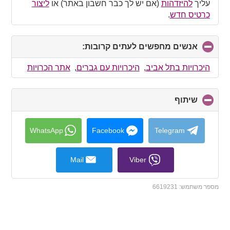
עליך
להיזדהות
(אם יש לך כבר חשבון באתר) או
ליצור
כרטיס חדש
.
אנשים מחפשים לעתים קרובות:
click
to
collapse
היכרויות בתל אביב
,
היכרויות עם גברים
,
אתר הכרויות
contents
שיתוף
click
to
collapse
contents
WhatsApp
Facebook
Telegram
Mail
Viber
מספר משתמש:
6619231