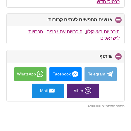
כרטיס חדש
.
אנשים מחפשים לעתים קרובות:
click
to
collapse
היכרויות באשקלון
,
היכרויות עם גברים
,
הכרויות
contents
לישראלים
שיתוף
click
to
collapse
contents
WhatsApp
Facebook
Telegram
Mail
Viber
מספר משתמש:
13280306