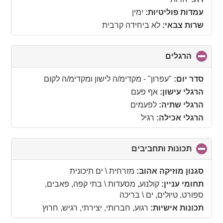
contents
עמדות פוליטיות:
ימין
שרות צבאי:
לא ביחידה קרבית
הרגלים
click
to
collapse
סדר יום:
"עפרון" - מקדימ/ה לישון ומקדימ/ה לקום
contents
הרגלי עישון:
אף פעם
הרגלי שתיה:
לפעמים
הרגלי אכילה:
רגיל
תכונות ותחביבים
click
to
collapse
סגנון מוזיקה אהוב:
מזרחית \ ים תיכונית
contents
תחומי עניין:
קולנוע, מסעדות \ בתי קפה, פאבים,
ספורט, טיולים, ים \ בריכה
תכונות אישיות:
רגוע, חברותי, יצירתי, רגיש, חרוץ