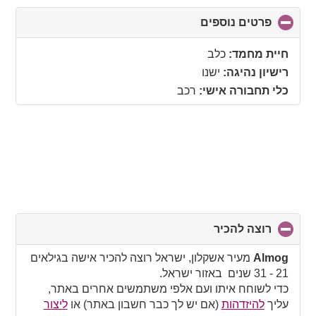
פרטים נוספים
click
to
collapse
חיית מחמד:
כלב
contents
רישיון נהיגה:
ישנו
כלי תחבורה אישי:
רכב
רוצה להכיר
click
to
collapse
Almog
מעיר אשקלון, ישראל רוצה להכיר אישה בגילאים
contents
21 - 31 שנים באזור ישראל.
כדי לשוחח איתו ועם אלפי משתמשים אחרים באתר,
עליך
להיזדהות
(אם יש לך כבר חשבון באתר) או
ליצור