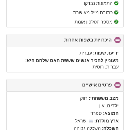
collapse
התמונות נבדקו
contents
כתובת מייל מאושרת
מספר הטלפון אומת
היכרויות בשפות אחרות
click
to
collapse
ידיעת שפות:
עברית
contents
מעוניין להכיר אנשים ששפת האם שלהם היא:
עברית, רוסית
פרטים אישיים
click
to
collapse
מצב משפחתי:
רווק
contents
ילדים:
אין
המוצא:
ספרדי
ארץ מולדת:
ישראל
השכלה:
השכלה גבוהה