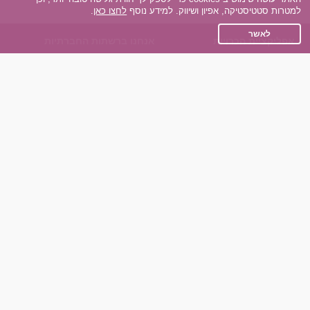
למטרות סטטיסטיקה, אפיון ושיווק. למידע נוסף
לחצו כאן
.
לאשר
אפליקציית הכרויות
אנחנו ברשתות החברתיות
על אפליקצית הכרויות
Facebook
הכרויות עבור Android
Instagram
הכרויות עבור iOS
TikTok
רות - צ'אט בוט הכרויות
Dateland.co.il
השותפים שלנו
תקנון
הכרויות לאקדמאים
מדיניות הפרטיות
הכרויות לגילאים 50+
שאלות נפוצות
כפיות (capiyot) הכרויות
כותבים עלינו
הכרויות בליינד דייט
צרו קשר
הכרויות גייז
תוכנית שותפים
אתר רגיל
חוות דעת של גולשים
לאנשים עם מוגבליות
שפות