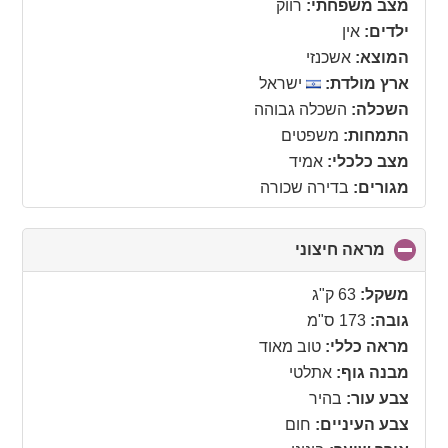
collapse
מצב משפחתי:
רווק
contents
ילדים:
אין
המוצא:
אשכנזי
ארץ מולדת:
ישראל
השכלה:
השכלה גבוהה
התמחות:
משפטים
מצב כלכלי:
אמיד
מגורים:
בדירה שכורה
מראה חיצוני
click
to
collapse
משקל:
63 ק"ג
contents
גובה:
173 ס"מ
מראה כללי:
טוב מאוד
מבנה גוף:
אתלטי
צבע עור:
בהיר
צבע העיניים:
חום