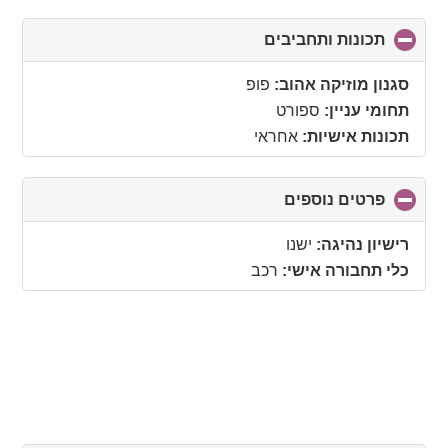
תכונות ותחביבים
click
to
collapse
סגנון מוזיקה אהוב:
פופ
contents
תחומי עניין:
ספורט
תכונות אישיות:
אחראי
פרטים נוספים
click
to
collapse
רישיון נהיגה:
ישנו
contents
כלי תחבורה אישי:
רכב