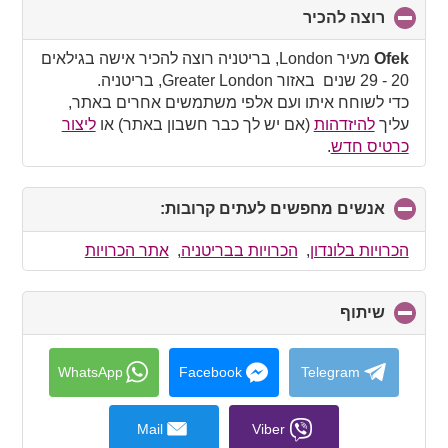
רוצה להכיר
click
to
collapse
Ofek
מעיר London, בריטניה רוצה להכיר אישה בגילאים
contents
20 - 29 שנים באזור Greater London, בריטניה.
כדי לשוחח איתו ועם אלפי משתמשים אחרים באתר,
עליך
להיזדהות
(אם יש לך כבר חשבון באתר) או
ליצור
כרטיס חדש
.
אנשים מחפשים לעתים קרובות:
click
to
collapse
הכרויות בלונדון
,
הכרויות בבריטניה
,
אתר הכרויות
contents
שיתוף
click
to
collapse
contents
WhatsApp
Facebook
Telegram
Mail
Viber