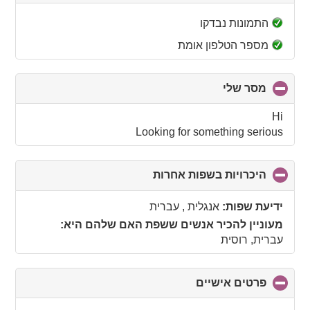
to
collapse
התמונות נבדקו
contents
מספר הטלפון אומת
מסר שלי
click
to
collapse
Hi
contents
Looking for something serious
היכרויות בשפות אחרות
click
to
collapse
ידיעת שפות:
אנגלית , עברית
contents
מעוניין להכיר אנשים ששפת האם שלהם היא:
עברית, רוסית
פרטים אישיים
click
to