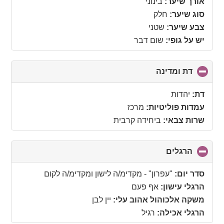
אורך שיער:
בינוני
סוג שיער:
חלק
צבע שיער:
שטני
יש על גופי:
שום דבר
דת ומדינה
click
to
collapse
דת:
יהדות
contents
עמדות פוליטיות:
מרכז
שרות צבאי:
ביחידה קרבית
הרגלים
click
to
collapse
סדר יום:
"עפרון" - מקדימ/ה לישון ומקדימ/ה לקום
contents
הרגלי עישון:
אף פעם
משקה אלכוהול אהוב עלי:
יין לבן
הרגלי אכילה:
רגיל