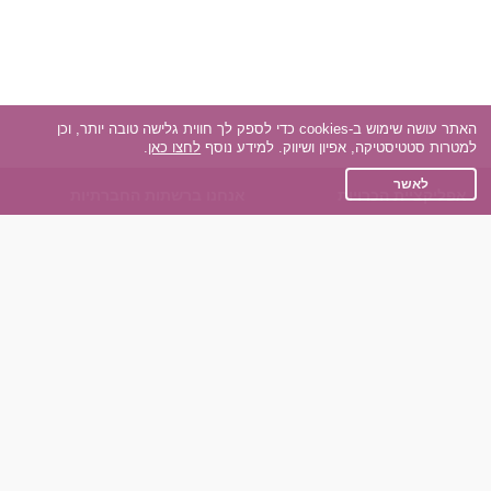
האתר עושה שימוש ב-cookies כדי לספק לך חווית גלישה טובה יותר, וכן
למטרות סטטיסטיקה, אפיון ושיווק. למידע נוסף
לחצו כאן
.
לאשר
אפליקציית הכרויות
אנחנו ברשתות החברתיות
על אפליקצית הכרויות
Facebook
הכרויות עבור Android
Instagram
הכרויות עבור iOS
TikTok
רות - צ'אט בוט הכרויות
Dateland.co.il
השותפים שלנו
תקנון
הכרויות לאקדמאים
מדיניות הפרטיות
הכרויות לגילאים 50+
שאלות נפוצות
כפיות (capiyot) הכרויות
כותבים עלינו
הכרויות בליינד דייט
צרו קשר
הכרויות גייז