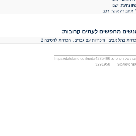
יון נהיגה: ישנו
י תחבורה אישי: רכב
נשים מחפשים לעתים קרובות:
כרויות בתל אביב
,
היכרויות עם גברים
,
הכרויות לחטיבה 2
בת של הכרטיס:
https://dateland.co.il/u/da4235466
פר משתמש:
3291958