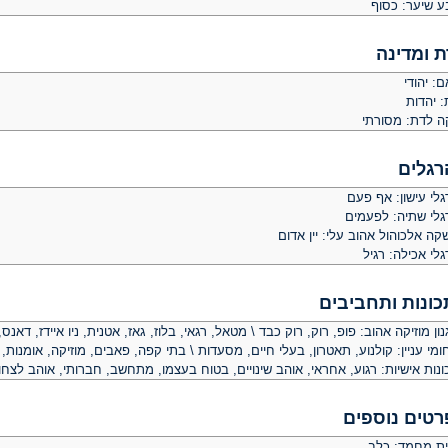
ע שיער: כסוף
ת ומדינה
: יהודי
: יהדות
קה לדת: מסורתי
רגלים
לי עישון: אף פעם
גלי שתיה: לפעמים
ה אלכוהול אהוב עלי: יין אדום
לי אכילה: רגיל
כונות ותחביבים
ון מוזיקה אהוב: פופ, רוק, רוק כבד \ מטאל, רגאי, בלוז, גאז, אטנית, ניו איידז, דאנ
מי עניין: קולנוע, תאטרון, בעלי חיים, מסעדות \ בתי קפה, פאבים, מוזיקה, אומנות, 
נות אישיות: רגוע, אחראי, אוהב שינויים, בטוח בעצמו, מתחשב, חברותי, אוהב לצחו
רטים נוספים
ית מחמד: כלב