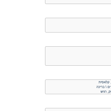
ס, קלאסית
ים \ בריכה
ק, רגיש