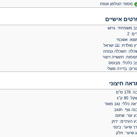
מספר הטלפון אומת
רטים אישיים
ב משפחתי: גרוש
ים: 2
וצא: אשכנזי
ץ מולדת:
ישראל
כלה: השכלה גבוהה
חות: תעשייה וייצור
ב כלכלי: מבוסס
ורים: בדירה משלי
ראה חיצוני
 178 ס"מ
: 80 ק"ג
אה כללי: טוב מאוד
נה גוף: חטוב
ע עור: שחום
 העיניים: ירוק
ך שיער: בינוני
ג שיער: חלק