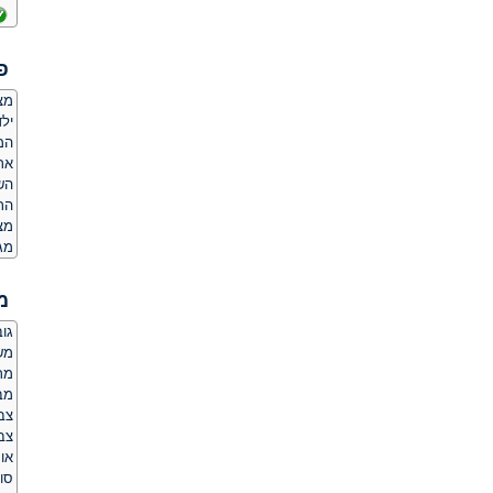
פ
מצ
ילד
המ
אר
הש
התמ
מצ
מג
מ
גובה:
משקל
מר
מב
צב
צבע
אור
סו