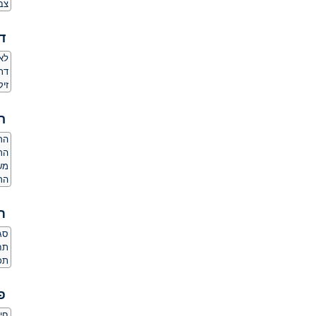
צב
ד
לאם
דת
זי
ה
הרג
הר
משק
הרג
ת
סגנ
תחו
תכו
פ
חי