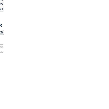
ריש
כל
א
הי
כתו
מס