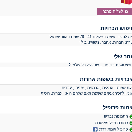
לשלוח מתנה
יפוש הכרויות
צה להכיר:
אישה בגילאים 41 - 78 שנים באזור ישראל
רה:
חברות, אהבה, נישואין, בילוי
סר שלי
ש זוגיות רצינית ... שתיהיה כל עולמי ?
יכרויות בשפות אחרות
עת שפות: אנגלית , גרמנית , יפנית , עברית
וניין להכיר אנשים ששפת האם שלהם היא: עברית, רוסית
ימות פרופיל
התמונות נבדקו
כתובת מייל מאושרת
פרופיל אומת דרך: