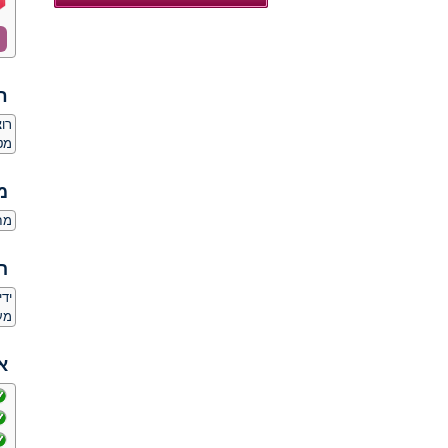
ח
רו
מט
מ
מחפ
ה
ידי
מע
א