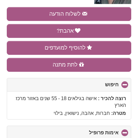
לשלוח הודעה
אהבת?
להוסיף למועדפים
לתת מתנה
חיפוש
click
to
collapse
רוצה להכיר :
אישה בגילאים 18 - 55 שנים
באזור
מרכז
contents
הארץ
מטרה:
חברות, אהבה, נישואין, בילוי
אימות פרופיל
click