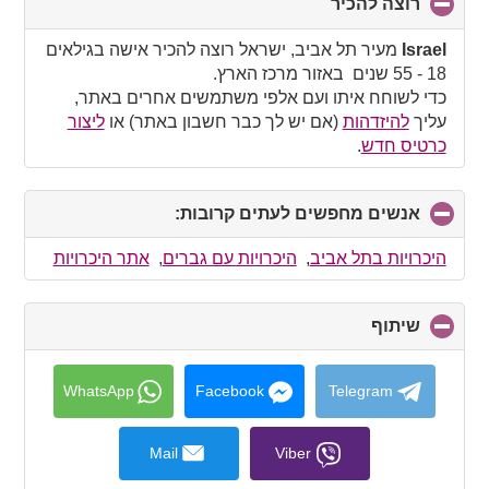
רוצה להכיר
click
to
collapse
Israel
מעיר תל אביב, ישראל רוצה להכיר אישה בגילאים
contents
18 - 55 שנים באזור מרכז הארץ.
כדי לשוחח איתו ועם אלפי משתמשים אחרים באתר,
עליך
להיזדהות
(אם יש לך כבר חשבון באתר) או
ליצור
כרטיס חדש
.
אנשים מחפשים לעתים קרובות:
click
to
collapse
היכרויות בתל אביב
,
היכרויות עם גברים
,
אתר היכרויות
contents
שיתוף
click
to
collapse
contents
WhatsApp
Facebook
Telegram
Mail
Viber