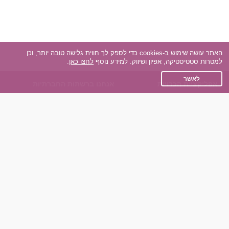
האתר עושה שימוש ב-cookies כדי לספק לך חווית גלישה טובה יותר, וכן
למטרות סטטיסטיקה, אפיון ושיווק. למידע נוסף
לחצו כאן
.
לאשר
אפליקציית הכרויות
אנחנו ברשתות החברתיות
על אפליקצית הכרויות
Facebook
הכרויות עבור Android
Instagram
הכרויות עבור iOS
TikTok
רות - צ'אט בוט הכרויות
Dateland.co.il
השותפים שלנו
תקנון
הכרויות לאקדמאים
מדיניות הפרטיות
הכרויות לגילאים 50+
שאלות נפוצות
כפיות (capiyot) הכרויות
כותבים עלינו
הכרויות בליינד דייט
צרו קשר
הכרויות גייז
תוכנית שותפים