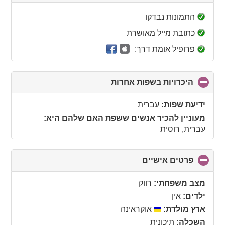
to
collapse
התמונות נבדקו
contents
כתובת מייל מאושרת
פרופיל אומת דרך:
היכרויות בשפות אחרות
click
to
collapse
ידיעת שפות:
עברית
contents
מעוניין להכיר אנשים ששפת האם שלהם היא:
עברית, רוסית
פרטים אישיים
click
to
collapse
מצב משפחתי:
רווק
contents
ילדים:
אין
ארץ מולדת:
אוקראינה
השכלה:
תיכונית