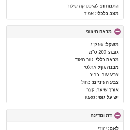
התמחות:
לוגיסטיקה שילוח
מצב כלכלי:
אמיד
מראה חיצוני
click
to
collapse
משקל:
96 ק"ג
contents
גובה:
200 ס"מ
מראה כללי:
טוב מאוד
מבנה גוף:
אתלטי
צבע עור:
בהיר
צבע העיניים:
כחול
אורך שיער:
קצר
יש על גופי:
טאטו
דת ומדינה
click
to
collapse
לאם:
יהודי