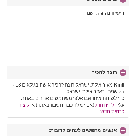
to
collapse
רישיון נהיגה:
ישנו
contents
רוצה להכיר
click
to
collapse
Kirill
מעיר אילת, ישראל רוצה להכיר אישה בגילאים 18 -
contents
35 שנים באזור אילת, ישראל.
כדי לשוחח איתו ועם אלפי משתמשים אחרים באתר,
עליך
להיזדהות
(אם יש לך כבר חשבון באתר) או
ליצור
כרטיס חדש
.
אנשים מחפשים לעתים קרובות:
click