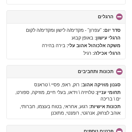
contents
הרגלים
click
to
collapse
סדר יום:
"עפרון" - מקדימ/ה לישון ומקדימ/ה לקום
contents
הרגלי עישון:
באופן קבוע
משקה אלכוהול אהוב עלי:
בירה בהירה
הרגלי אכילה:
רגיל
תכונות ותחביבים
click
to
collapse
סגנון מוזיקה אהוב:
רוק, ראפ, פסיי \ טראנס
contents
תחומי עניין:
טלויזיה \ וידאו, בעלי חיים, מוזיקה, ספורט,
ים \ בריכה
תכונות אישיות:
רגוע, אחראי, בטוח בעצמו, חברותי,
אוהב לצחוק, אנרגטי, רומנטי, מתוכנן
פרטים נוספים
click