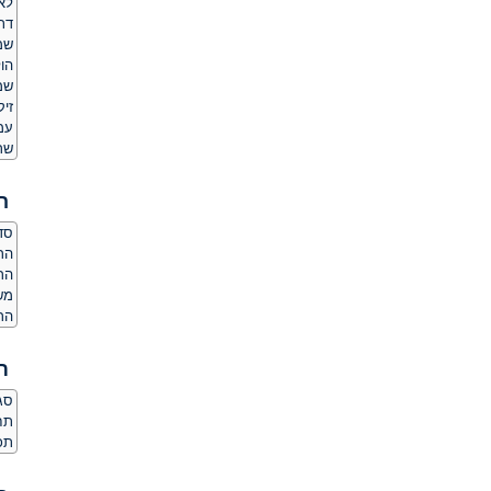
לאם
דת
שמ
הו
שמ
זיק
עמד
שר
ה
סדר
הרג
הר
מש
הרג
ת
סגנ
תחו
תכ