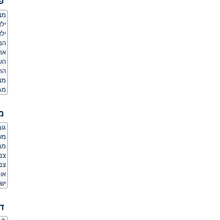
פ
מצ
ילד
ילד
המ
אר
הש
הת
מצ
מג
מ
גובה:
משקל
מבנ
צב
צבע
או
יש 
ד