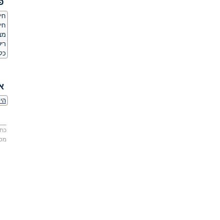
פ
חיס
חי
מצלמת
ריש
כל
א
היכ
כתו
מס