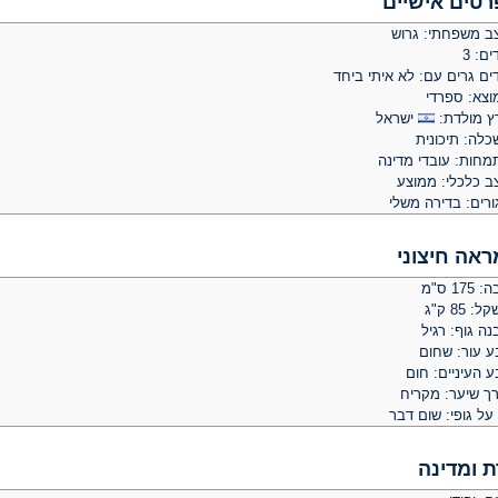
רטים אישיים
ב משפחתי: גרוש
ים: 3
ים גרים עם: לא איתי ביחד
וצא: ספרדי
ץ מולדת:
ישראל
כלה: תיכונית
מחות: עובדי מדינה
ב כלכלי: ממוצע
ורים: בדירה משלי
ראה חיצוני
 175 ס"מ
: 85 ק"ג
ה גוף: רגיל
ע עור: שחום
 העיניים: חום
רך שיער: מקריח
על גופי: שום דבר
ת ומדינה