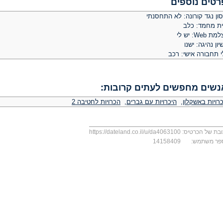
רטים נוספים
ון נגד קורונה: לא התחסנתי
ית מחמד: כלב
 Web: יש לי
יון נהיגה: ישנו
י תחבורה אישי: רכב
נשים מחפשים לעתים קרובות:
רויות באשקלון
,
היכרויות עם גברים
,
הכרויות לחטיבה 2
בת של הכרטיס:
https://dateland.co.il/u/da4063100
פר משתמש:
14158409