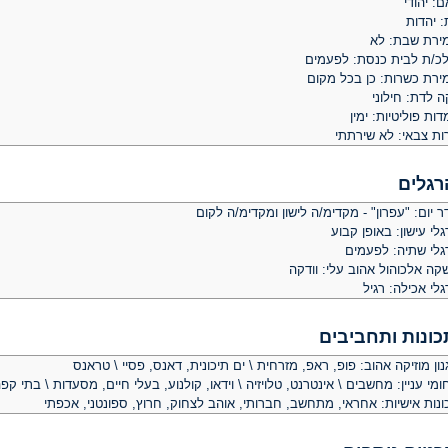
: יהודי
: יהדות
ירת שבת: לא
לכ/ת לבית כנסת: לפעמים
ירת כשרות: כן בכל מקום
ה לדת: חילוני
ות פוליטיות: ימין
ות צבאי: לא שירתתי
רגלים
 יום: "עפרון" - מקדימ/ה לישון ומקדימ/ה לקום
לי עישון: באופן קבוע
גלי שתיה: לפעמים
קה אלכוהול אהוב עלי: וודקה
לי אכילה: רגיל
כונות ותחביבים
ון מוזיקה אהוב: פופ, ראפ, מזרחית \ ים תיכונית, דאנס, פסיי \ טראנס
מי עניין: מחשבים \ אינטרנט, טלויזיה \ וידאו, קולנוע, בעלי חיים, מסעדות \ בתי קפ
ונות אישיות: אחראי, מתחשב, חברותי, אוהב לצחוק, חרוץ, ספונטני, אכפתי