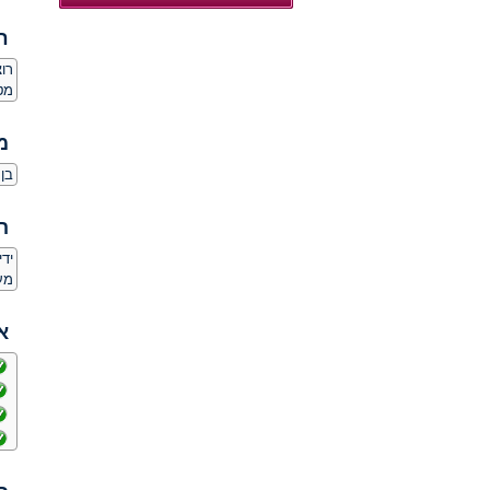
ח
רו
מט
מ
בן 48 גרוש מחפש בחורה רצינית לפרק ב אוהב את החיים ים בריכות טיולים ב
ה
יד
מע
א