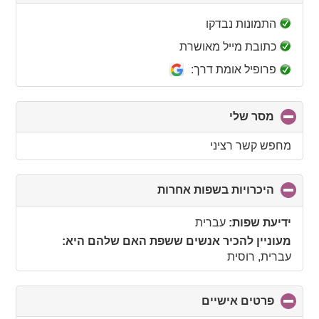
to
collapse
התמונות נבדקו
contents
כתובת מייל מאושרת
פרופיל אומת דרך:
מסר שלי
click
to
collapse
מחפש קשר רציני
contents
היכרויות בשפות אחרות
click
to
collapse
ידיעת שפות:
עברית
contents
מעוניין להכיר אנשים ששפת האם שלהם היא:
עברית, רוסית
פרטים אישיים
click
to