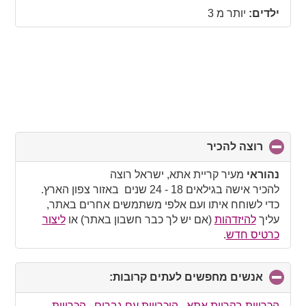
collapse
ילדים:
יותר מ 3
contents
רוצה להכיר
click
to
collapse
נהוראי
מעיר קריית אתא, ישראל רוצה
contents
להכיר אישה בגילאים 18 - 24 שנים באזור צפון הארץ.
כדי לשוחח איתו ועם אלפי משתמשים אחרים באתר,
עליך
להיזדהות
(אם יש לך כבר חשבון באתר) או
ליצור
כרטיס חדש
.
אנשים מחפשים לעתים קרובות:
click
to
collapse
הכרויות בקריית אתא
,
היכרויות עם גברים
,
הכרויות