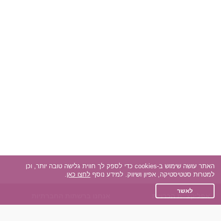
האתר עושה שימוש ב-cookies כדי לספק לך חווית גלישה טובה יותר, וכן
למטרות סטטיסטיקה, אפיון ושיווק. למידע נוסף
לחצו כאן
.
לאשר
אפליקציית הכרויות
אנחנו ברשתות החברתיות
על אפליקצית הכרויות
Facebook
הכרויות עבור Android
Instagram