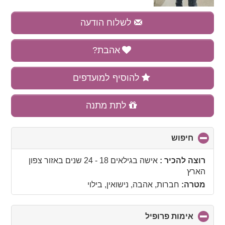
לשלוח הודעה
אהבת?
להוסיף למועדפים
לתת מתנה
חיפוש
click
to
collapse
רוצה להכיר :
אישה בגילאים 18 - 24 שנים
באזור
צפון
contents
הארץ
מטרה:
חברות, אהבה, נישואין, בילוי
אימות פרופיל
click