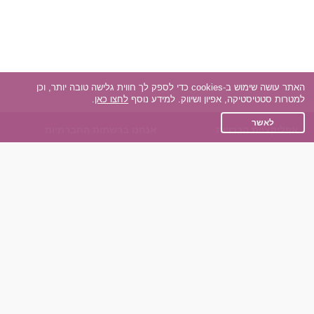
האתר עושה שימוש ב-cookies כדי לספק לך חווית גלישה טובה יותר, וכן
למטרות סטטיסטיקה, אפיון ושיווק. למידע נוסף
לחצו כאן
.
לאשר
אפליקציית הכרויות
אנחנו ברשתות החברתיות
על אפליקצית הכרויות
Facebook
הכרויות עבור Android
Instagram
הכרויות עבור iOS
TikTok
רות - צ'אט בוט הכרויות
Dateland.co.il
השותפים שלנו
תקנון
הכרויות לאקדמאים
מדיניות הפרטיות
הכרויות לגילאים 50+
שאלות נפוצות
כפיות (capiyot) הכרויות
כותבים עלינו
הכרויות בליינד דייט
צרו קשר
הכרויות גייז