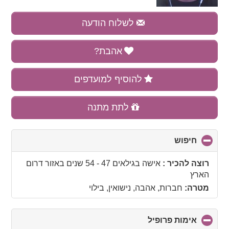
לשלוח הודעה
אהבת?
להוסיף למועדפים
לתת מתנה
חיפוש
click
to
collapse
רוצה להכיר :
אישה בגילאים 47 - 54 שנים
באזור
דרום
contents
הארץ
מטרה:
חברות, אהבה, נישואין, בילוי
אימות פרופיל
click