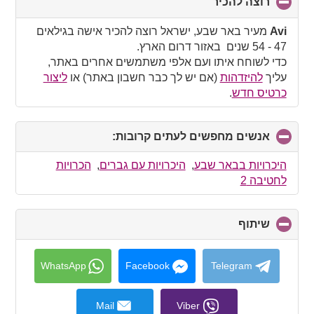
רוצה להכיר
click
to
collapse
Avi
מעיר באר שבע, ישראל רוצה להכיר אישה בגילאים
contents
47 - 54 שנים באזור דרום הארץ.
כדי לשוחח איתו ועם אלפי משתמשים אחרים באתר,
עליך
להיזדהות
(אם יש לך כבר חשבון באתר) או
ליצור
כרטיס חדש
.
אנשים מחפשים לעתים קרובות:
click
to
collapse
היכרויות בבאר שבע
,
היכרויות עם גברים
,
הכרויות
contents
לחטיבה 2
שיתוף
click
to
collapse
contents
WhatsApp
Facebook
Telegram
Mail
Viber