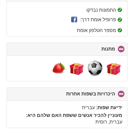
to
collapse
התמונות נבדקו
contents
פרופיל אומת דרך:
מספר הטלפון אומת
מתנות
click
to
collapse
contents
היכרויות בשפות אחרות
click
to
collapse
ידיעת שפות:
עברית
contents
מעוניין להכיר אנשים ששפת האם שלהם היא:
עברית, רוסית