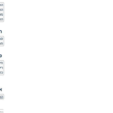
הרג
הר
משק
הרג
ת
סגנו
תכו
פ
חי
ריש
כל
א
הכר
כתו