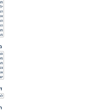
מצ
ילד
המ
אר
הש
הת
מצ
מג
מ
גובה:
משקל
מבנ
צבע
אור
יש 
ד
לא
ה