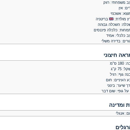
ב משפחתי: רווק
ים: אין
וצא: אשכנזי
ץ מולדת:
בריטניה
כלה: השכלה גבוהה
מחות: כלכלה פיננסים
ב כלכלי: אמיד
ורים: בדירה משלי
ראה חיצוני
 180 ס"מ
: 75 ק"ג
ה גוף: רגיל
 העיניים: חום
ך שיער: בינוני
על גופי: שום דבר
ת ומדינה
ם: אנגלי
רגלים