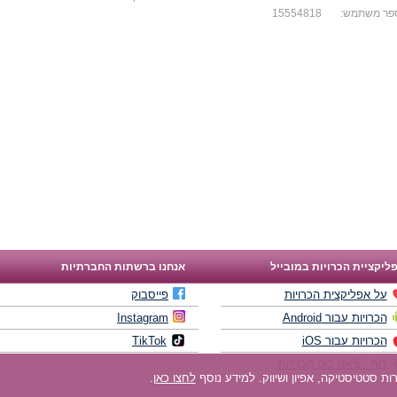
פר משתמש:
15554818
ליקציית הכרויות במובייל
אנחנו ברשתות החברתיות
על אפליקצית הכרויות
פייסבוק
הכרויות עבור Android
Instagram
הכרויות עבור iOS
TikTok
רות - צ'אט בוט הכרויות
לחצו כאן
.