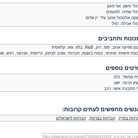
לי עישון: אף פעם
גלי שתיה: לפעמים
ה אלכוהול אהוב עלי: יין אדום
לי אכילה: רגיל
כונות ותחביבים
ן מוזיקה אהוב: פופ, רוק, R&B, בלוז, גאז, קלאסית
נות אישיות: אחראי, בטוח בעצמו, חברותי, אוהב לצחוק, כריזמתי, אנרגטי, רגיש, ש
רטים נוספים
ית מחמד: כלב
יון נהיגה: ישנו
י תחבורה אישי: רכב
נשים מחפשים לעתים קרובות:
ויות בפריז
,
הכרויות בצרפת
,
הכרויות לישראלים
בת של הכרטיס:
https://dateland.co.il/u/da3780898331952