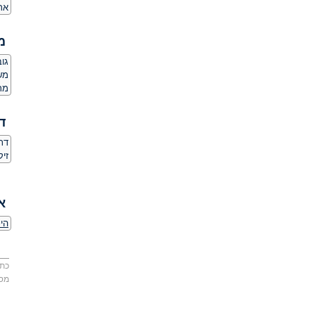
אר
מ
גובה:
משקל
מר
ד
דת
זי
א
היכ
כתו
מס