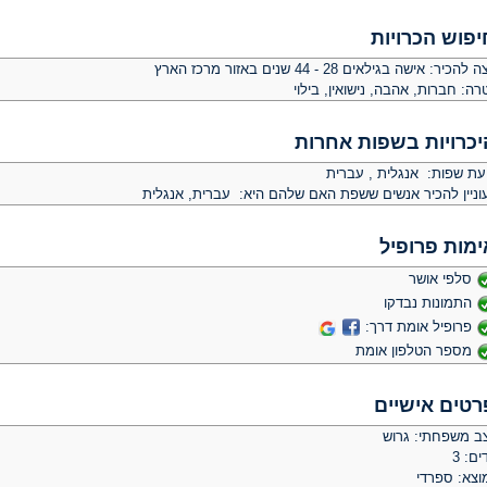
יפוש הכרויות
צה להכיר:
אישה בגילאים 28 - 44 שנים באזור מרכז הארץ
רה:
חברות, אהבה, נישואין, בילוי
יכרויות בשפות אחרות
יעת שפות: אנגלית , עברית
וניין להכיר אנשים ששפת האם שלהם היא: עברית, אנגלית
ימות פרופיל
סלפי אושר
התמונות נבדקו
פרופיל אומת דרך:
מספר הטלפון אומת
רטים אישיים
ב משפחתי: גרוש
ים: 3
וצא: ספרדי