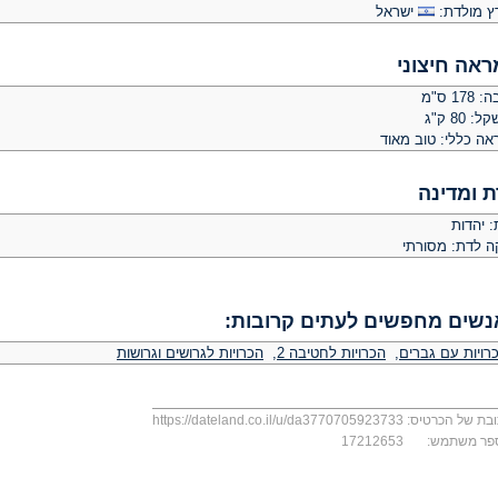
ץ מולדת:
ישראל
ראה חיצוני
 178 ס"מ
: 80 ק"ג
אה כללי: טוב מאוד
ת ומדינה
: יהדות
קה לדת: מסורתי
נשים מחפשים לעתים קרובות:
רויות עם גברים
,
הכרויות לחטיבה 2
,
הכרויות לגרושים וגרושות
בת של הכרטיס:
https://dateland.co.il/u/da3770705923733
פר משתמש:
17212653