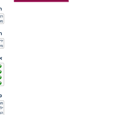
ח
רו
מט
ה
יד
מע
א
פ
מצ
ילד
המ