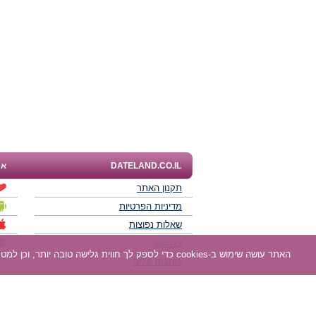
DATELAND.CO.IL
אפ
תקנון האתר
מדיניות הפרטיות
שאלות נפוצות
צרו קשר
האתר עושה שימוש ב-cookies כדי לספק לך חווית גלישה טובה יותר, וכן למטרות סטטיסטיקה, אפיון ושיווק. למידע נוסף
כותבים עלינו
תוכנית שותפים
חוות דעת של גולשים