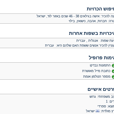
יפוש הכרויות
צה להכיר:
אישה בגילאים 38 - 46 שנים באזור לוד, ישראל
רה:
חברות, אהבה, נישואין, בילוי
יכרויות בשפות אחרות
יעת שפות: אנגלית , עברית
וניין להכיר אנשים ששפת האם שלהם היא: עברית
ימות פרופיל
התמונות נבדקו
כתובת מייל מאושרת
מספר הטלפון אומת
רטים אישיים
ב משפחתי: גרוש
ים: 1
וצא: ספרדי
ץ מולדת:
ישראל