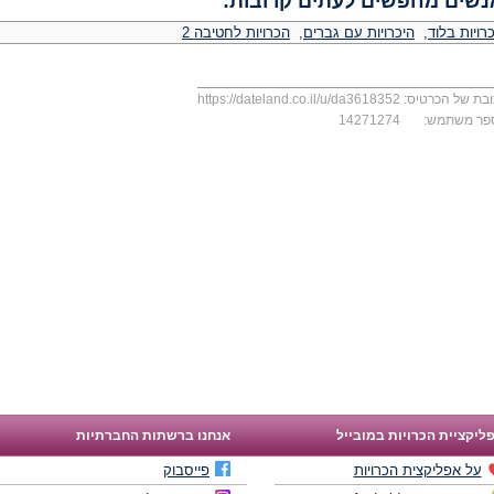
נשים מחפשים לעתים קרובות:
רויות בלוד
,
היכרויות עם גברים
,
הכרויות לחטיבה 2
בת של הכרטיס:
https://dateland.co.il/u/da3618352
פר משתמש:
14271274
ליקציית הכרויות במובייל
אנחנו ברשתות החברתיות
על אפליקצית הכרויות
פייסבוק