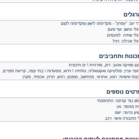
רגלים
 יום: "עפרון" - מקדימ/ה לישון ומקדימ/ה לקום
לי עישון: אף פעם
גלי שתיה: לפעמים
לי אכילה: רגיל
כונות ותחביבים
ון מוזיקה אהוב: רוק, מזרחית \ ים תיכונית
מי עניין: פוליטיקה ואקטואליה, טלויזיה \ וידאו, מסעדות \ בתי קפה, קריאת ספרים, ס
נות אישיות: רגוע, אחראי, מתחשב, מופנם, רגיש, חרוץ, אכפתי, סקרן
רטים נוספים
ון נגד קורונה: התחסנתי
ית מחמד: אין
יון נהיגה: ישנו
י תחבורה אישי: רכב