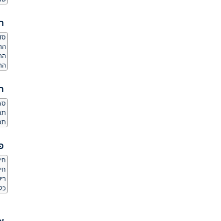
ה
סדר
הרג
הר
הרג
ת
סגנ
תחו
תכו
פ
חיס
חי
ריש
כל