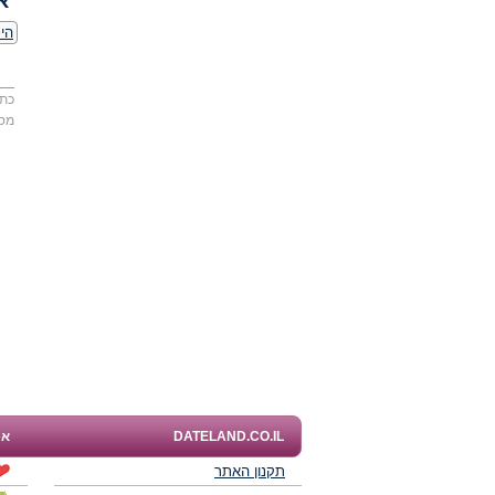
א
היכ
כתו
מס
DATELAND.CO.IL
אפ
תקנון האתר