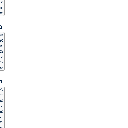
הש
הת
מצ
מ
גובה:
מר
מב
צבע
או
צב
יש 
ד
לאם
דת
שמ
הו
שמ
זי
עמד
שר