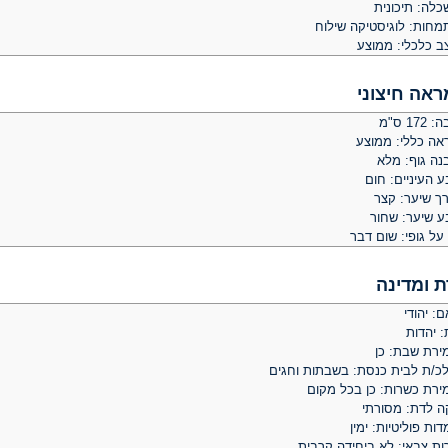
כלה: תיכונית
מחות: לוגיסטיקה שילוח
ב כלכלי: ממוצע
ראה חיצוני
 172 ס"מ
אה כללי: ממוצע
נה גוף: מלא
 העיניים: חום
רך שיער: קצר
ע שיער: שחור
על גופי: שום דבר
ת ומדינה
: יהודי
: יהדות
ירת שבת: כן
לכ/ת לבית כנסת: בשבתות וחגים
ירת כשרות: כן בכל מקום
קה לדת: מסורתי
ות פוליטיות: ימין
ות צבאי: לא ביחידה קרבית