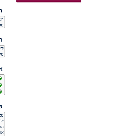
ח
רו
מט
ה
יד
מע
א
פ
מצ
ילד
המ
אר