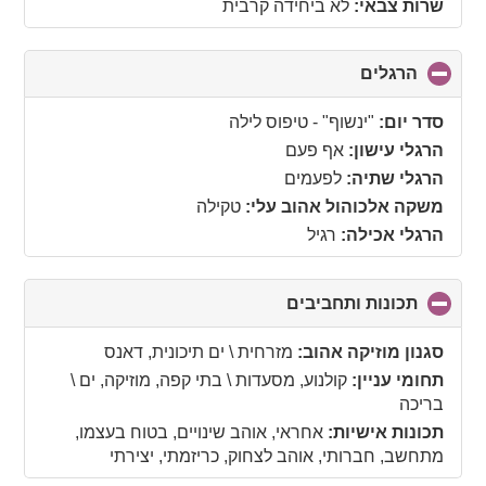
שרות צבאי:
לא ביחידה קרבית
הרגלים
click
to
collapse
סדר יום:
"ינשוף" - טיפוס לילה
contents
הרגלי עישון:
אף פעם
הרגלי שתיה:
לפעמים
משקה אלכוהול אהוב עלי:
טקילה
הרגלי אכילה:
רגיל
תכונות ותחביבים
click
to
collapse
סגנון מוזיקה אהוב:
מזרחית \ ים תיכונית, דאנס
contents
תחומי עניין:
קולנוע, מסעדות \ בתי קפה, מוזיקה, ים \
בריכה
תכונות אישיות:
אחראי, אוהב שינויים, בטוח בעצמו,
מתחשב, חברותי, אוהב לצחוק, כריזמתי, יצירתי