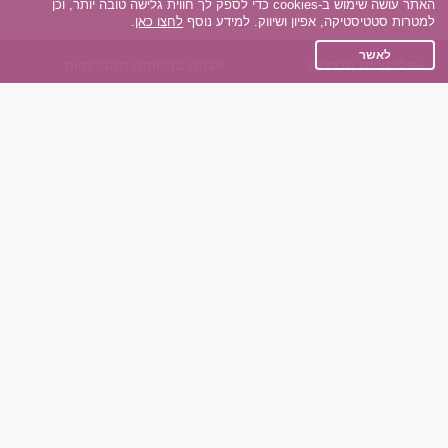
האתר עושה שימוש ב-cookies כדי לספק לך חווית גלישה טובה יותר, וכן
למטרות סטטיסטיקה, אפיון ושיווק. למידע נוסף
לחצו כאן
.
לאשר
אפליקציית הכרויות
אנחנו ברשתות החברתיות
על אפליקצית הכרויות
Facebook
הכרויות עבור Android
Instagram
הכרויות עבור iOS
TikTok
רות - צ'אט בוט הכרויות
Dateland.co.il
השותפים שלנו
תקנון
הכרויות לאקדמאים
מדיניות הפרטיות
הכרויות לגילאים 50+
שאלות נפוצות
כפיות (capiyot) הכרויות
כותבים עלינו
הכרויות בליינד דייט
צרו קשר
הכרויות גייז
תוכנית שותפים
אתר רגיל
חוות דעת של גולשים
לאנשים עם מוגבליות
שפות