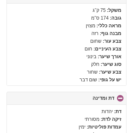
to
collapse
משקל:
75 ק"ג
contents
גובה:
174 ס"מ
מראה כללי:
מצוין
מבנה גוף:
רזה
צבע עור:
שחום
צבע העיניים:
חום
אורך שיער:
בינוני
סוג שיער:
חלק
צבע שיער:
שחור
יש על גופי:
שום דבר
דת ומדינה
click
to
collapse
דת:
יהדות
contents
זיקה לדת:
מסורתי
עמדות פוליטיות:
ימין