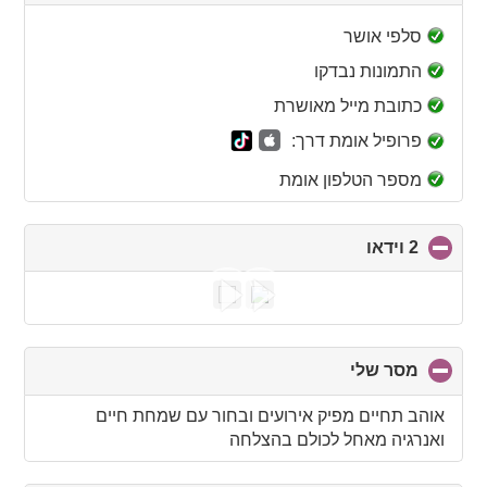
to
collapse
סלפי אושר
contents
התמונות נבדקו
כתובת מייל מאושרת
פרופיל אומת דרך:
מספר הטלפון אומת
2 וידאו
click
to
collapse
contents
מסר שלי
click
to
collapse
אוהב תחיים מפיק אירועים ובחור עם שמחת חיים
contents
ואנרגיה מאחל לכולם בהצלחה