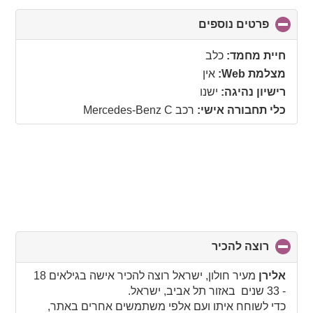
פרטים נוספים
click
to
collapse
חיית מחמד:
כלב
contents
מצלמת Web:
אין
רישיון נהיגה:
ישנו
כלי תחבורה אישי:
רכב Mercedes-Benz C
רוצה להכיר
click
to
collapse
אלירן
מעיר חולון, ישראל רוצה להכיר אישה בגילאים 18
contents
- 33 שנים באזור תל אביב, ישראל.
כדי לשוחח איתו ועם אלפי משתמשים אחרים באתר,