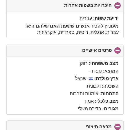
היכרויות בשפות אחרות
click
to
collapse
ידיעת שפות:
עברית
contents
מעוניין להכיר אנשים ששפת האם שלהם היא:
עברית, אנגלית, רוסית, ספרדית, אוקראינית
פרטים אישיים
click
to
collapse
מצב משפחתי:
רווק
contents
המוצא:
ספרדי
ארץ מולדת:
ישראל
השכלה:
תיכונית
התמחות:
אומנות ותרבות
מצב כלכלי:
אמיד
מגורים:
בדירה משלי
מראה חיצוני
click