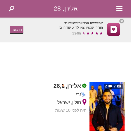
אלירן, 28
אפליציית הכרויות דייטלאנד
הורידו עכשיו וצאו לדייט עוד היום!
התקנה
(7248)
אלירן,
,
28
2
7
גדי
חולון, ישראל
היה לפני 10 שעות