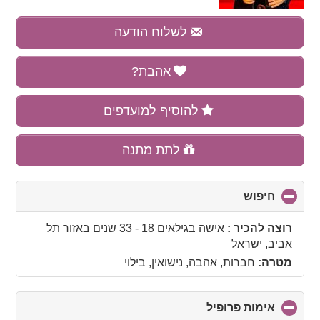
לשלוח הודעה
אהבת?
להוסיף למועדפים
לתת מתנה
חיפוש
click
to
collapse
רוצה להכיר :
אישה בגילאים 18 - 33 שנים
באזור
תל
contents
אביב, ישראל
מטרה:
חברות, אהבה, נישואין, בילוי
אימות פרופיל
click