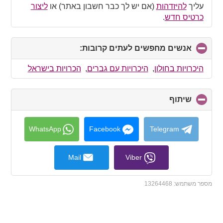
עליך
להיזדהות
(אם יש לך כבר חשבון באתר) או
ליצור
כרטיס חדש
.
אנשים מחפשים לעתים קרובות:
click
to
collapse
היכרויות בחולון
,
היכרויות עם גברים
,
הכרויות בישראל
contents
שיתוף
click
to
collapse
contents
WhatsApp
Facebook
Telegram
Mail
Viber
מספר משתמש:
13264468