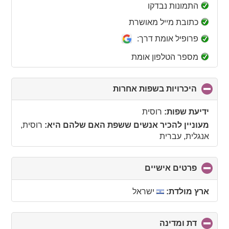
collapse
התמונות נבדקו
contents
כתובת מייל מאושרת
פרופיל אומת דרך:
מספר הטלפון אומת
היכרויות בשפות אחרות
click
to
collapse
ידיעת שפות:
רוסית
contents
מעוניין להכיר אנשים ששפת האם שלהם היא:
רוסית,
אנגלית, עברית
פרטים אישיים
click
to
collapse
ארץ מולדת:
ישראל
contents
דת ומדינה
click