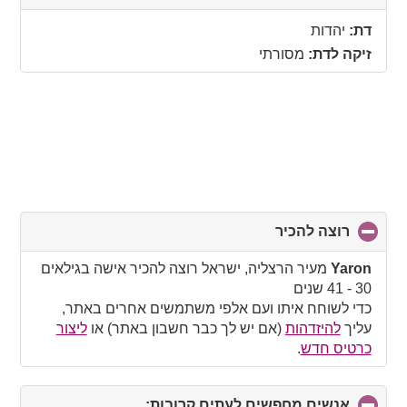
to
collapse
דת:
יהדות
contents
זיקה לדת:
מסורתי
רוצה להכיר
click
to
collapse
Yaron
מעיר הרצליה, ישראל רוצה להכיר אישה בגילאים
contents
30 - 41 שנים
כדי לשוחח איתו ועם אלפי משתמשים אחרים באתר,
עליך
להיזדהות
(אם יש לך כבר חשבון באתר) או
ליצור
כרטיס חדש
.
אנשים מחפשים לעתים קרובות:
click