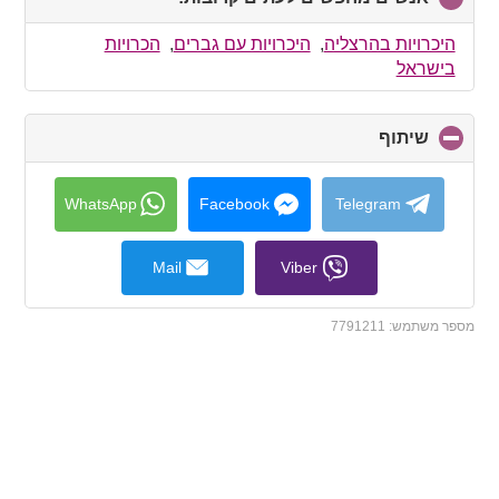
to
collapse
היכרויות בהרצליה
,
היכרויות עם גברים
,
הכרויות
contents
בישראל
שיתוף
click
to
collapse
contents
WhatsApp
Facebook
Telegram
Mail
Viber
מספר משתמש:
7791211