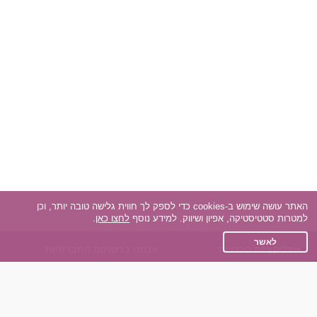
האתר עושה שימוש ב-cookies כדי לספק לך חווית גלישה טובה יותר, וכן
למטרות סטטיסטיקה, אפיון ושיווק. למידע נוסף
לחצו כאן
.
לאשר
אפליקציית הכרויות
אנחנו ברשתות החברתיות
על אפליקצית הכרויות
Facebook
הכרויות עבור Android
Instagram
הכרויות עבור iOS
TikTok
רות - צ'אט בוט הכרויות