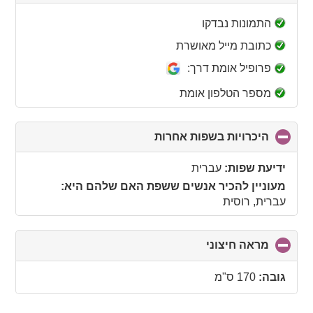
to
collapse
התמונות נבדקו
contents
כתובת מייל מאושרת
פרופיל אומת דרך:
מספר הטלפון אומת
היכרויות בשפות אחרות
click
to
collapse
ידיעת שפות:
עברית
contents
מעוניין להכיר אנשים ששפת האם שלהם היא:
עברית, רוסית
מראה חיצוני
click
to
collapse
גובה:
170 ס"מ
contents