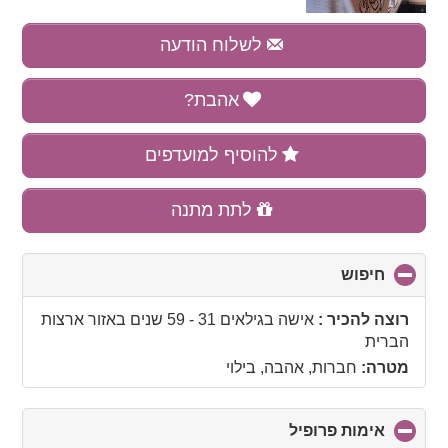
לשלוח הודעה
אהבת?
להוסיף למועדפים
לתת מתנה
חיפוש
click
to
collapse
רוצה להכיר :
אישה בגילאים 31 - 59 שנים
באזור
ארצות
contents
הברית
מטרה:
חברות, אהבה, בילוי
אימות פרופיל
click