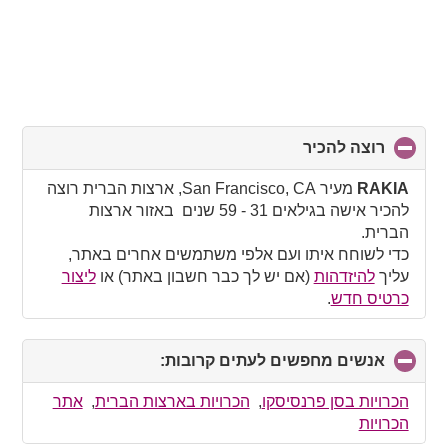
רוצה להכיר
click
to
collapse
RAKIA
מעיר San Francisco, CA, ארצות הברית רוצה
contents
להכיר אישה בגילאים 31 - 59 שנים באזור ארצות
הברית.
כדי לשוחח איתו ועם אלפי משתמשים אחרים באתר,
עליך
להיזדהות
(אם יש לך כבר חשבון באתר) או
ליצור
כרטיס חדש
.
אנשים מחפשים לעתים קרובות:
click
to
collapse
הכרויות בסן פרנסיסקו
,
הכרויות בארצות הברית
,
אתר
contents
הכרויות