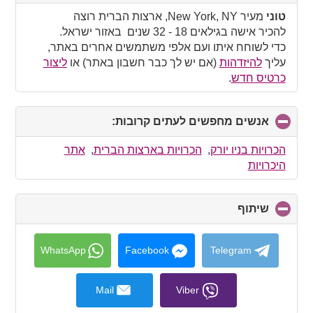
to
collapse
טוני
מעיר New York, NY, ארצות הברית רוצה
contents
להכיר אישה בגילאים 18 - 32 שנים באזור ישראל.
כדי לשוחח איתו ועם אלפי משתמשים אחרים באתר,
עליך
להיזדהות
(אם יש לך כבר חשבון באתר) או
ליצור
כרטיס חדש
.
אנשים מחפשים לעתים קרובות:
click
to
collapse
הכרויות בניו יורק
,
הכרויות בארצות הברית
,
אתר
contents
היכרויות
שיתוף
click
to
collapse
contents
WhatsApp
Facebook
Telegram
Mail
Viber