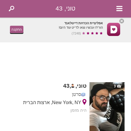
טוני, 43
אפליציית הכרויות דייטלאנד
הורידו עכשיו וצאו לדייט עוד היום!
התקנה
(7248)
טוני,
,
43
3
סרטן
New York, NY, ארצות הברית
היה מזמן