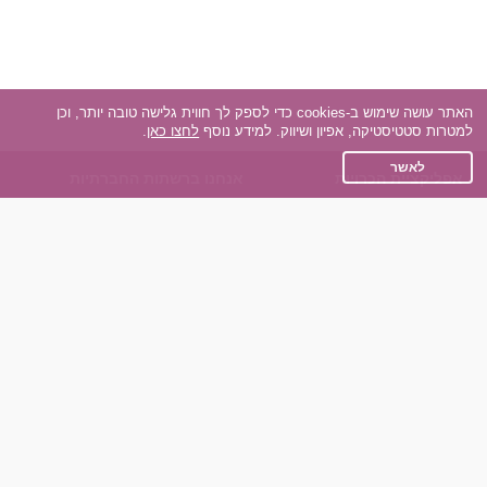
האתר עושה שימוש ב-cookies כדי לספק לך חווית גלישה טובה יותר, וכן
למטרות סטטיסטיקה, אפיון ושיווק. למידע נוסף
לחצו כאן
.
לאשר
אפליקציית הכרויות
אנחנו ברשתות החברתיות
על אפליקצית הכרויות
Facebook
הכרויות עבור Android
Instagram
הכרויות עבור iOS
TikTok
רות - צ'אט בוט הכרויות
Dateland.co.il
השותפים שלנו
תקנון
הכרויות לאקדמאים
מדיניות הפרטיות
הכרויות לגילאים 50+
שאלות נפוצות
כפיות (capiyot) הכרויות
כותבים עלינו
הכרויות בליינד דייט
צרו קשר
הכרויות גייז
תוכנית שותפים