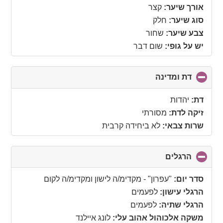
אורך שיער:
קצר
סוג שיער:
חלק
צבע שיער:
שחור
יש על גופי:
שום דבר
דת ומדינה
click
to
collapse
דת:
יהדות
contents
זיקה לדת:
מסורתי
שרות צבאי:
לא ביחידה קרבית
הרגלים
click
to
collapse
סדר יום:
"עפרון" - מקדימ/ה לישון ומקדימ/ה לקום
contents
הרגלי עישון:
לפעמים
הרגלי שתיה:
לפעמים
משקה אלכוהול אהוב עלי:
לונג איילנד