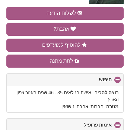
לשלוח הודעה
אהבת?
להוסיף למועדפים
לתת מתנה
חיפוש
click
to
collapse
רוצה להכיר :
אישה בגילאים 35 - 46 שנים
באזור
צפון
contents
הארץ
מטרה:
חברות, אהבה, נישואין
אימות פרופיל
click