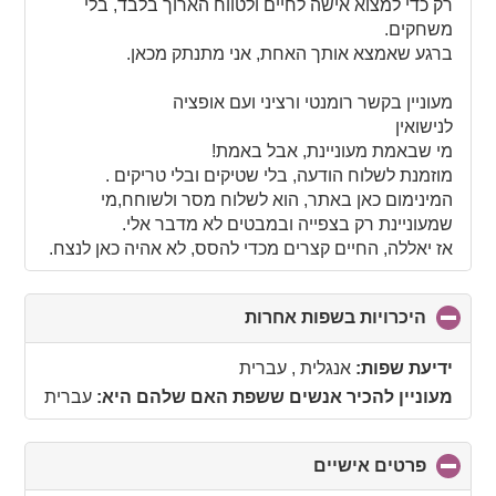
רק כדי למצוא אישה לחיים ולטווח הארוך בלבד, בלי
משחקים.
ברגע שאמצא אותך האחת, אני מתנתק מכאן.
מעוניין בקשר רומנטי ורציני ועם אופציה
לנישואין
מי שבאמת מעוניינת, אבל באמת!
מוזמנת לשלוח הודעה, בלי שטיקים ובלי טריקים .
המינימום כאן באתר, הוא לשלוח מסר ולשוחח,מי
שמעוניינת רק בצפייה ובמבטים לא מדבר אלי.
אז יאללה, החיים קצרים מכדי להסס, לא אהיה כאן לנצח.
היכרויות בשפות אחרות
click
to
collapse
ידיעת שפות:
אנגלית , עברית
contents
מעוניין להכיר אנשים ששפת האם שלהם היא:
עברית
פרטים אישיים
click
to