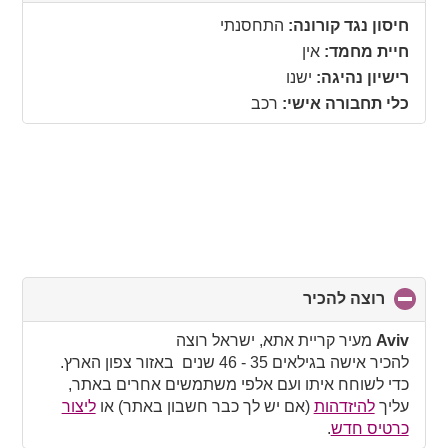
to
collapse
חיסון נגד קורונה:
התחסנתי
contents
חיית מחמד:
אין
רישיון נהיגה:
ישנו
כלי תחבורה אישי:
רכב
רוצה להכיר
click
to
collapse
Aviv
מעיר קריית אתא, ישראל רוצה
contents
להכיר אישה בגילאים 35 - 46 שנים באזור צפון הארץ.
כדי לשוחח איתו ועם אלפי משתמשים אחרים באתר,
עליך
להיזדהות
(אם יש לך כבר חשבון באתר) או
ליצור
כרטיס חדש
.