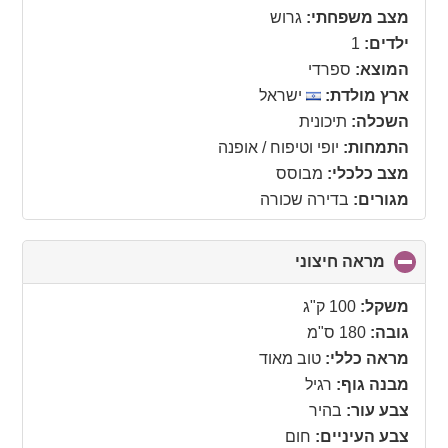
collapse
מצב משפחתי:
גרוש
contents
ילדים:
1
המוצא:
ספרדי
ארץ מולדת:
ישראל
השכלה:
תיכונית
התמחות:
יופי וטיפוח / אופנה
מצב כלכלי:
מבוסס
מגורים:
בדירה שכורה
מראה חיצוני
click
to
collapse
משקל:
100 ק"ג
contents
גובה:
180 ס"מ
מראה כללי:
טוב מאוד
מבנה גוף:
רגיל
צבע עור:
בהיר
צבע העיניים:
חום