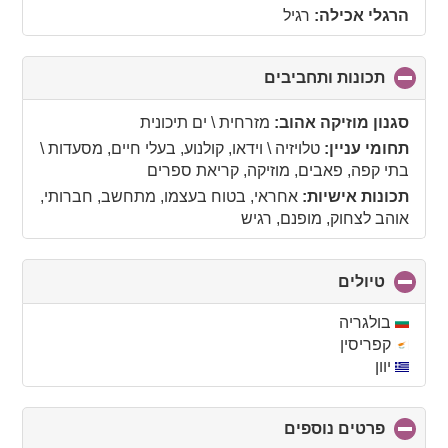
הרגלי אכילה:
רגיל
תכונות ותחביבים
click
to
collapse
סגנון מוזיקה אהוב:
מזרחית \ ים תיכונית
contents
תחומי עניין:
טלויזיה \ וידאו, קולנוע, בעלי חיים, מסעדות \
בתי קפה, פאבים, מוזיקה, קריאת ספרים
תכונות אישיות:
אחראי, בטוח בעצמו, מתחשב, חברותי,
אוהב לצחוק, מופנם, רגיש
טיולים
click
to
collapse
בולגריה
contents
קפריסין
יוון
פרטים נוספים
click