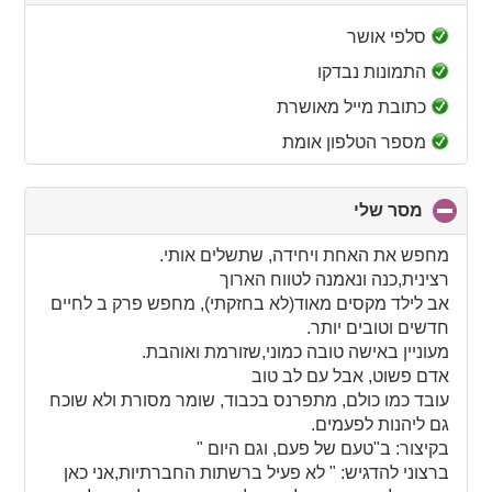
to
collapse
סלפי אושר
contents
התמונות נבדקו
כתובת מייל מאושרת
מספר הטלפון אומת
מסר שלי
click
to
collapse
מחפש את האחת ויחידה, שתשלים אותי.
contents
רצינית,כנה ונאמנה לטווח הארוך
אב לילד מקסים מאוד(לא בחזקתי), מחפש פרק ב לחיים
חדשים וטובים יותר.
מעוניין באישה טובה כמוני,שזורמת ואוהבת.
אדם פשוט, אבל עם לב טוב
עובד כמו כולם, מתפרנס בכבוד, שומר מסורת ולא שוכח
גם ליהנות לפעמים.
בקיצור: ב"טעם של פעם, וגם היום "
ברצוני להדגיש: " לא פעיל ברשתות החברתיות,אני כאן