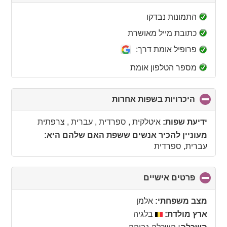
to
collapse
התמונות נבדקו
contents
כתובת מייל מאושרת
פרופיל אומת דרך:
מספר הטלפון אומת
היכרויות בשפות אחרות
click
to
collapse
ידיעת שפות:
איטלקית , ספרדית , עברית , צרפתית
contents
מעוניין להכיר אנשים ששפת האם שלהם היא:
עברית, ספרדית
פרטים אישיים
click
to
collapse
מצב משפחתי:
אלמן
contents
ארץ מולדת:
בלגיה