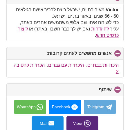
to
collapse
Victor
מעיר בת ים, ישראל רוצה להכיר אישה בגילאים
contents
60 - 66 שנים באזור בת ים, ישראל.
כדי לשוחח איתו ועם אלפי משתמשים אחרים באתר,
עליך
להיזדהות
(אם יש לך כבר חשבון באתר) או
ליצור
כרטיס חדש
.
אנשים מחפשים לעתים קרובות:
click
to
collapse
היכרויות בבת ים
,
היכרויות עם גברים
,
הכרויות לחטיבה
contents
2
שיתוף
click
to
collapse
contents
WhatsApp
Facebook
Telegram
Mail
Viber