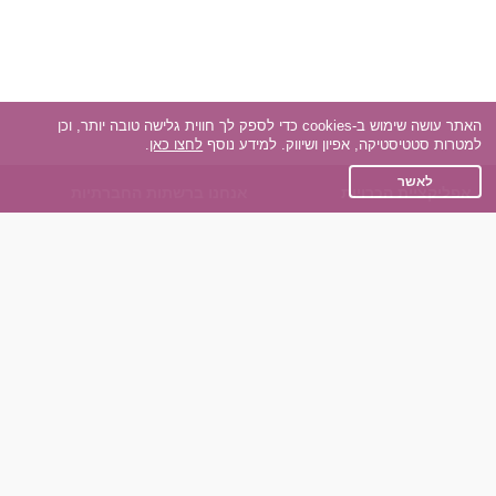
האתר עושה שימוש ב-cookies כדי לספק לך חווית גלישה טובה יותר, וכן
למטרות סטטיסטיקה, אפיון ושיווק. למידע נוסף
לחצו כאן
.
לאשר
אפליקציית הכרויות
אנחנו ברשתות החברתיות
על אפליקצית הכרויות
Facebook
הכרויות עבור Android
Instagram
הכרויות עבור iOS
TikTok
רות - צ'אט בוט הכרויות
Dateland.co.il
השותפים שלנו
תקנון
הכרויות לאקדמאים
מדיניות הפרטיות
הכרויות לגילאים 50+
שאלות נפוצות
כפיות (capiyot) הכרויות
כותבים עלינו
הכרויות בליינד דייט
צרו קשר
הכרויות גייז