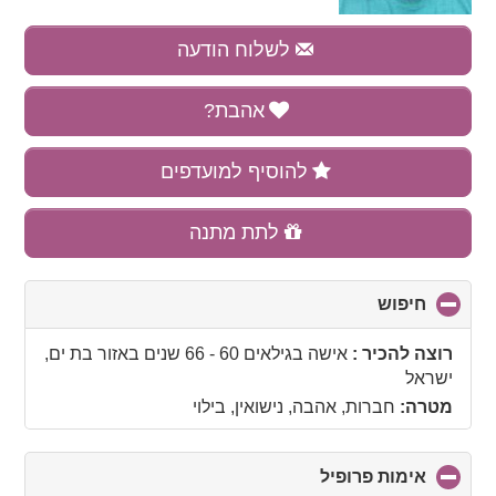
לשלוח הודעה
אהבת?
להוסיף למועדפים
לתת מתנה
חיפוש
click
to
collapse
רוצה להכיר :
אישה בגילאים 60 - 66 שנים
באזור
בת ים,
contents
ישראל
מטרה:
חברות, אהבה, נישואין, בילוי
אימות פרופיל
click