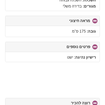
השכלה:
השכלה גבוהה
מגורים:
בדירה משלי
מראה חיצוני
click
to
collapse
גובה:
175 ס"מ
contents
פרטים נוספים
click
to
collapse
רישיון נהיגה:
ישנו
contents
רוצה להכיר
click