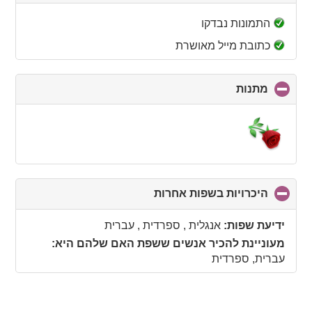
to
collapse
התמונות נבדקו
contents
כתובת מייל מאושרת
מתנות
click
to
collapse
contents
היכרויות בשפות אחרות
click
to
collapse
ידיעת שפות:
אנגלית , ספרדית , עברית
contents
מעוניינת להכיר אנשים ששפת האם שלהם היא:
עברית, ספרדית