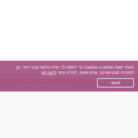
האתר עושה שימוש ב-cookies כדי לספק לך חווית גלישה טובה יותר, וכן
למטרות סטטיסטיקה, אפיון ושיווק. למידע נוסף
לחצו כאן
.
לאשר
אפליקציית הכרויות
אנחנו ברשתות החברתיות
על אפליקצית הכרויות
Facebook
הכרויות עבור Android
Instagram
הכרויות עבור iOS
TikTok
רות - צ'אט בוט הכרויות
Dateland.co.il
השותפים שלנו
תקנון
הכרויות לאקדמאים