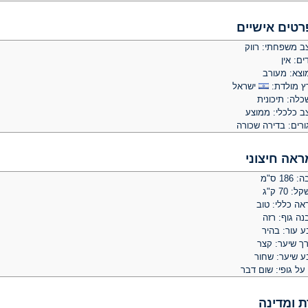
רטים אישיים
ב משפחתי: רווק
ים: אין
וצא: מעורב
ץ מולדת:
ישראל
כלה: תיכונית
ב כלכלי: ממוצע
ורים: בדירה שכורה
ראה חיצוני
 186 ס"מ
: 70 ק"ג
אה כללי: טוב
נה גוף: רזה
ע עור: בהיר
רך שיער: קצר
ע שיער: שחור
על גופי: שום דבר
ת ומדינה