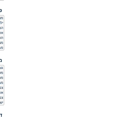
פ
מצ
ילד
המ
אר
הש
מצ
מג
מ
גובה:
משקל
מר
מב
צב
או
צב
יש 
ד