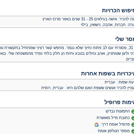
יפוש הכרויות
צה להכיר:
אישה בגילאים 25 - 31 שנים באזור מרכז הארץ
רה:
חברות, אהבה, נישואין, בילוי
סר שלי
בן 31, מסורתי עם לב פתוח וחיוך שלא נגמר. מחפש קשר רציני שמתחיל בתקשורת טוב
ני וליצן שטותניק, אוהב טיולים בטבע וחיות הן חלק בלתי נפרד מהמשפחה שלי. בואי
ביים.
יכרויות בשפות אחרות
יעת שפות: עברית
וניין להכיר אנשים ששפת האם שלהם היא: עברית, רוסית
ימות פרופיל
התמונות נבדקו
כתובת מייל מאושרת
פרופיל אומת דרך:
מספר הטלפון אומת