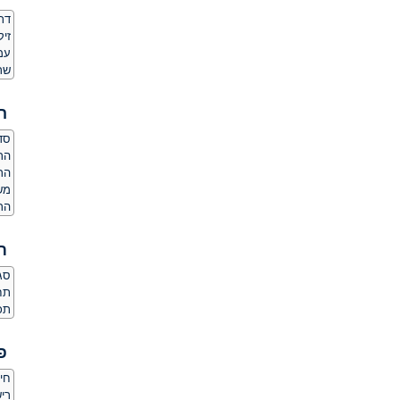
דת
זי
עמד
שר
ה
סדר
הרג
הר
משק
הרג
ת
סגנ
תחו
תכו
פ
חי
ריש