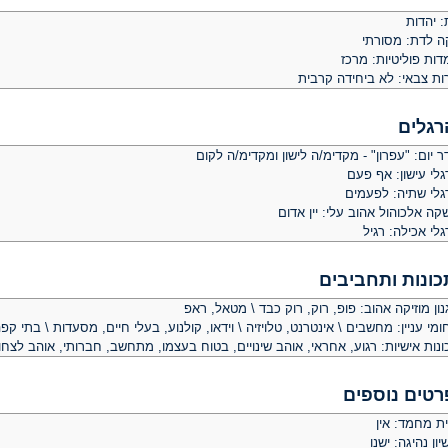
: יהדות
קה לדת: מסורתי
ות פוליטיות: מרכז
ות צבאי: לא ביחידה קרבית
רגלים
 יום: "עפרון" - מקדימ/ה לישון ומקדימ/ה לקום
לי עישון: אף פעם
גלי שתיה: לפעמים
ה אלכוהול אהוב עלי: יין אדום
לי אכילה: רגיל
כונות ותחביבים
ון מוזיקה אהוב: פופ, רוק, רוק כבד \ מטאל, ראפ
מי עניין: מחשבים \ אינטרנט, טלויזיה \ וידאו, קולנוע, בעלי חיים, מסעדות \ בתי קפ
נות אישיות: רגוע, אחראי, אוהב שינויים, בטוח בעצמו, מתחשב, חברותי, אוהב לצחו
רטים נוספים
ית מחמד: אין
יון נהיגה: ישנו