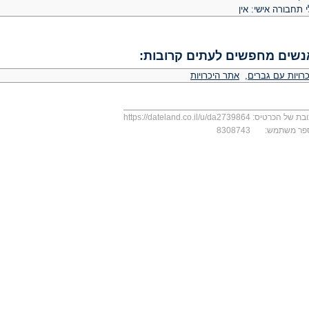
 תחבורה אישי: אין
נשים מחפשים לעתים קרובות:
רויות עם גברים
,
אתר היכרויות
בת של הכרטיס:
https://dateland.co.il/u/da2739864
פר משתמש:
8308743