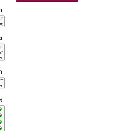
ח
רו
מט
מ
רצי
חיו
ה
יד
מע
א