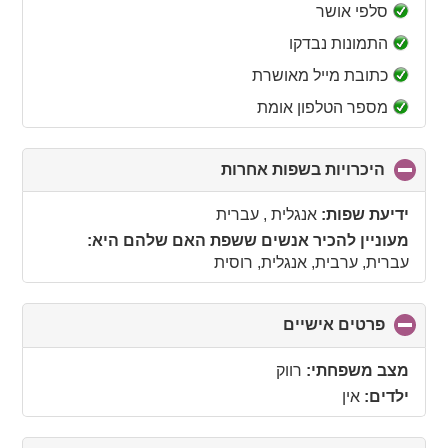
collapse
סלפי אושר
contents
התמונות נבדקו
כתובת מייל מאושרת
מספר הטלפון אומת
היכרויות בשפות אחרות
click
to
collapse
ידיעת שפות:
אנגלית , עברית
contents
מעוניין להכיר אנשים ששפת האם שלהם היא:
עברית, ערבית, אנגלית, רוסית
פרטים אישיים
click
to
collapse
מצב משפחתי:
רווק
contents
ילדים:
אין