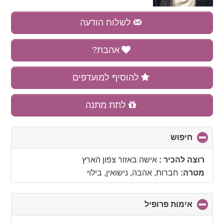
לשלוח הודעה
אהבת?
להוסיף למועדפים
לתת מתנה
חיפוש
click
to
collapse
רוצה להכיר :
אישה
באזור
צפון הארץ
contents
מטרה:
חברות, אהבה, נישואין, בילוי
אימות פרופיל
click
to