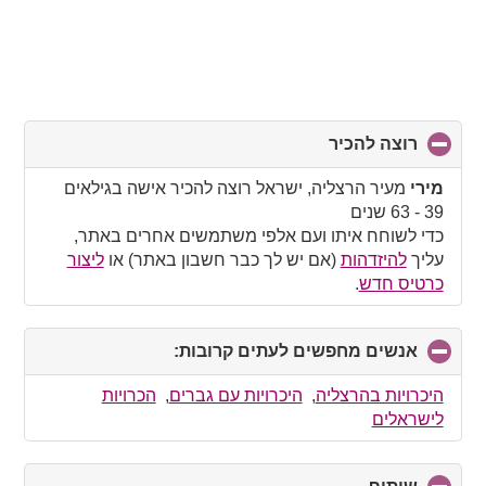
רוצה להכיר
click
to
collapse
מירי
מעיר הרצליה, ישראל רוצה להכיר אישה בגילאים
contents
39 - 63 שנים
כדי לשוחח איתו ועם אלפי משתמשים אחרים באתר,
עליך
להיזדהות
(אם יש לך כבר חשבון באתר) או
ליצור
כרטיס חדש
.
אנשים מחפשים לעתים קרובות:
click
to
collapse
היכרויות בהרצליה
,
היכרויות עם גברים
,
הכרויות
contents
לישראלים