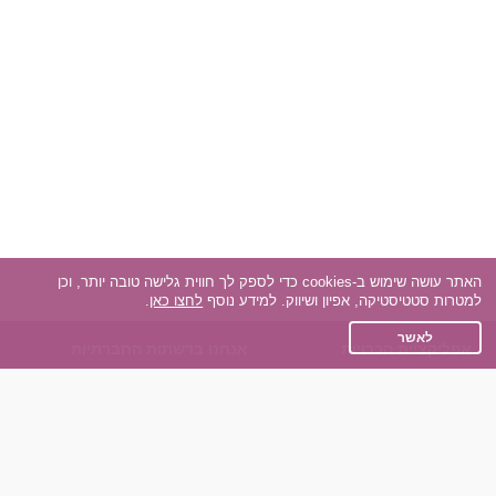
האתר עושה שימוש ב-cookies כדי לספק לך חווית גלישה טובה יותר, וכן
למטרות סטטיסטיקה, אפיון ושיווק. למידע נוסף
לחצו כאן
.
לאשר
אפליקציית הכרויות
אנחנו ברשתות החברתיות
על אפליקצית הכרויות
Facebook
הכרויות עבור Android
Instagram
הכרויות עבור iOS
TikTok
רות - צ'אט בוט הכרויות