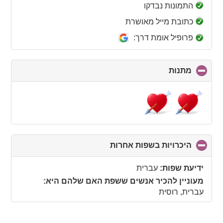
collapse
התמונות נבדקו
contents
כתובת מייל מאושרת
פרופיל אומת דרך:
מתנות
click
to
collapse
contents
היכרויות בשפות אחרות
click
to
collapse
ידיעת שפות:
עברית
contents
מעוניין להכיר אנשים ששפת האם שלהם היא:
עברית, רוסית