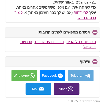
contents
21 - 62 שנים באזור ישראל.
כדי לשוחח איתו ועם אלפי משתמשים אחרים באתר,
עליך
להיזדהות
(אם יש לך כבר חשבון באתר) או
ליצור
כרטיס חדש
.
אנשים מחפשים לעתים קרובות:
click
to
collapse
היכרויות בתל אביב
,
היכרויות עם גברים
,
הכרויות
contents
בישראל
שיתוף
click
to
collapse
contents
WhatsApp
Facebook
Telegram
Mail
Viber
מספר משתמש:
16030502