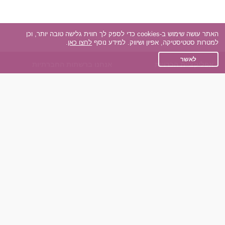
האתר עושה שימוש ב-cookies כדי לספק לך חווית גלישה טובה יותר, וכן
למטרות סטטיסטיקה, אפיון ושיווק. למידע נוסף
לחצו כאן
.
לאשר
אפליקציית הכרויות
אנחנו ברשתות החברתיות
על אפליקצית הכרויות
Facebook
הכרויות עבור Android
Instagram
הכרויות עבור iOS
TikTok
רות - צ'אט בוט הכרויות
Dateland.co.il
השותפים שלנו
תקנון
הכרויות לאקדמאים
מדיניות הפרטיות
הכרויות לגילאים 50+
שאלות נפוצות
כפיות (capiyot) הכרויות
כותבים עלינו
הכרויות בליינד דייט
צרו קשר
הכרויות גייז
תוכנית שותפים
אתר רגיל