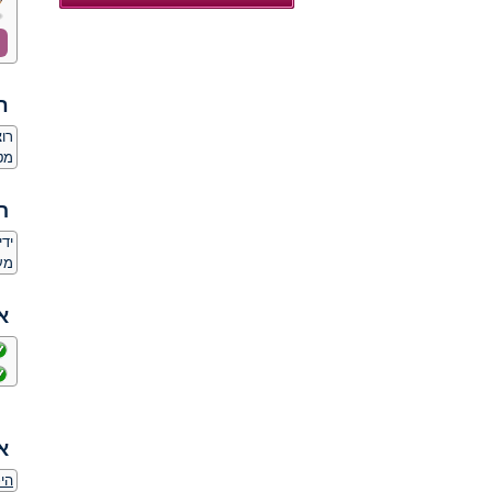
ח
רו
מט
ה
יד
מע
א
א
היכ