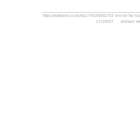
בת של הכרטיס:
https://dateland.co.il/u/da1776105092753
פר משתמש:
17229257