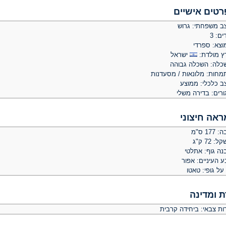
רטים אישיים
ב משפחתי: גרוש
ים: 3
וצא: ספרדי
ץ מולדת:
ישראל
כלה: השכלה גבוהה
מחות: מלונאות / מסעדנות
ב כלכלי: ממוצע
ורים: בדירה משלי
ראה חיצוני
 177 ס"מ
: 72 ק"ג
נה גוף: אתלטי
 העיניים: אפור
על גופי: טאטו
ת ומדינה
ות צבאי: ביחידה קרבית