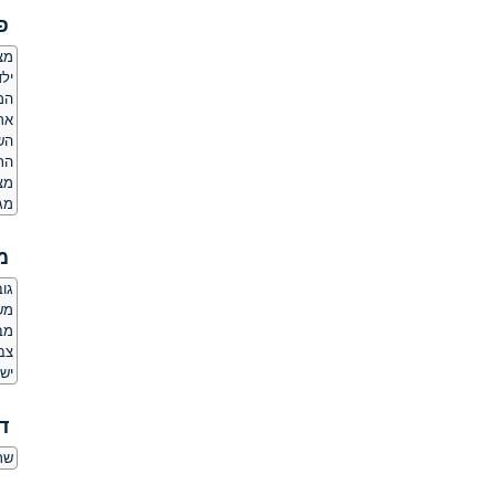
פ
מצ
ילד
המ
אר
הש
הת
מצ
מג
מ
גובה:
משקל
מב
צבע
יש 
ד
שר