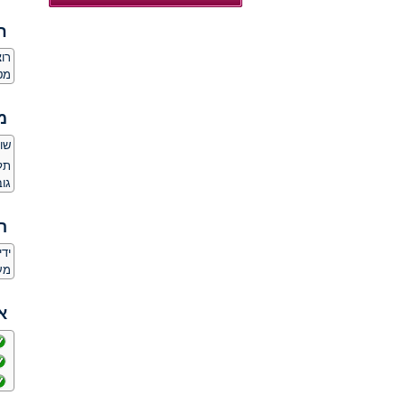
ח
רו
מט
מ
שון,
תל
גובה
ה
יד
מע
א