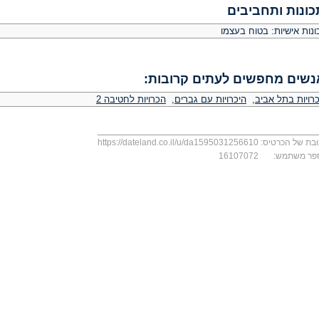
כונות ותחביבים
ונות אישיות: בטוח בעצמו
נשים מחפשים לעתים קרובות:
כרויות בתל אביב
,
היכרויות עם גברים
,
הכרויות לחטיבה 2
בת של הכרטיס:
https://dateland.co.il/u/da1595031256610
פר משתמש:
16107072