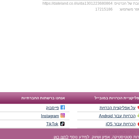
בת של הכרטיס:
https://dateland.co.il/u/da1301223680864
פר משתמש:
17215186
ליקציית הכרויות במובייל
אנחנו ברשתות החברתיות
על אפליקצית הכרויות
פייסבוק
הכרויות עבור Android
Instagram
הכרויות עבור iOS
TikTok
רות - צ'אט בוט הכרויות
לחצו כאן
.