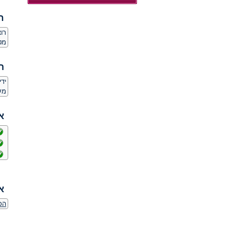
ח
רו
מט
ה
יד
מע
א
א
הכר