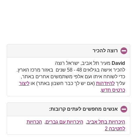
רוצה להכיר
click
to
collapse
David
מעיר תל אביב, ישראל רוצה
contents
להכיר אישה בגילאים 48 - 58 שנים באזור מרכז הארץ.
כדי לשוחח איתו ועם אלפי משתמשים אחרים באתר,
עליך
להיזדהות
(אם יש לך כבר חשבון באתר) או
ליצור
כרטיס חדש
.
אנשים מחפשים לעתים קרובות:
click
to
collapse
היכרויות בתל אביב
,
היכרויות עם גברים
,
הכרויות
contents
לחטיבה 2