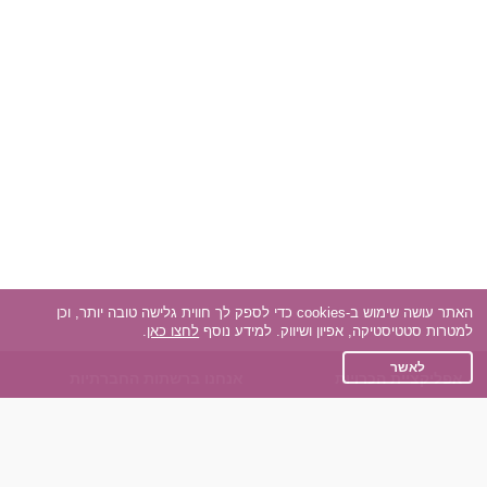
האתר עושה שימוש ב-cookies כדי לספק לך חווית גלישה טובה יותר, וכן
למטרות סטטיסטיקה, אפיון ושיווק. למידע נוסף
לחצו כאן
.
לאשר
אפליקציית הכרויות
אנחנו ברשתות החברתיות
על אפליקצית הכרויות
Facebook
הכרויות עבור Android
Instagram
הכרויות עבור iOS
TikTok
רות - צ'אט בוט הכרויות