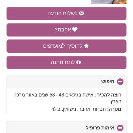
לשלוח הודעה
אהבת?
להוסיף למועדפים
לתת מתנה
חיפוש
click
to
collapse
רוצה להכיר :
אישה בגילאים 48 - 58 שנים
באזור
מרכז
contents
הארץ
מטרה:
חברות, אהבה, נישואין, בילוי
אימות פרופיל
click