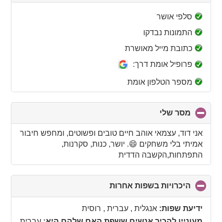
to
collapse
סלפי אושר
contents
התמונות נבדקו
כתובת מייל מאושרת
פרופיל אומת דרך:
מספר הטלפון אומת
מסר שלי
click
to
collapse
אני דוד, עצמאי אוהב חיים טובים ופשוטים, ומחפש חיבור
contents
אמיתי בלי משחקים 😄. יושר, כנות, סקרנות,
התפתחות,הקשבה הדדית
היכרויות בשפות אחרות
click
to
collapse
ידיעת שפות:
אנגלית , עברית , רוסית
contents
מעוניין להכיר אנשים ששפת האם שלהם היא:
עברית