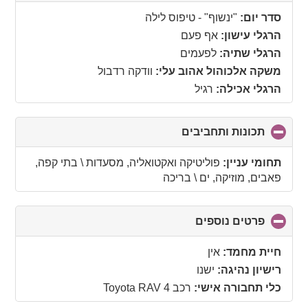
to
collapse
סדר יום:
"ינשוף" - טיפוס לילה
contents
הרגלי עישון:
אף פעם
הרגלי שתיה:
לפעמים
משקה אלכוהול אהוב עלי:
וודקה רדבול
הרגלי אכילה:
רגיל
תכונות ותחביבים
click
to
collapse
תחומי עניין:
פוליטיקה ואקטואליה, מסעדות \ בתי קפה,
contents
פאבים, מוזיקה, ים \ בריכה
פרטים נוספים
click
to
collapse
חיית מחמד:
אין
contents
רישיון נהיגה:
ישנו
כלי תחבורה אישי:
רכב Toyota RAV 4