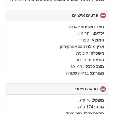
פרטים אישיים
click
to
collapse
מצב משפחתי:
גרוש
contents
ילדים:
יותר מ 3
המוצא:
ספרדי
ארץ מולדת:
אוזבקיסטן
השכלה:
תיכונית
התמחות:
תיירות
מצב כלכלי:
ממוצע
מגורים:
בדירה שכורה
מראה חיצוני
click
to
collapse
משקל:
76 ק"ג
contents
גובה:
174 ס"מ
מראה כללי:
טוב מאוד