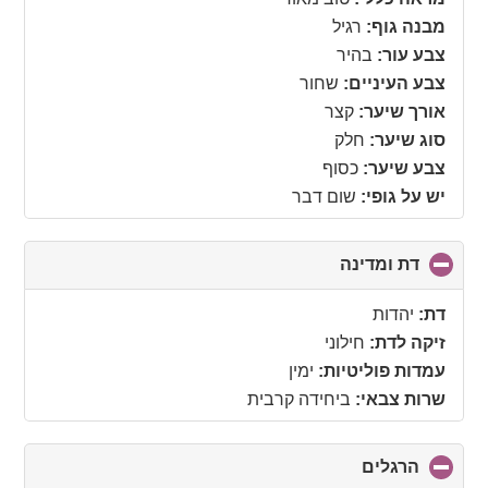
מבנה גוף:
רגיל
צבע עור:
בהיר
צבע העיניים:
שחור
אורך שיער:
קצר
סוג שיער:
חלק
צבע שיער:
כסוף
יש על גופי:
שום דבר
דת ומדינה
click
to
collapse
דת:
יהדות
contents
זיקה לדת:
חילוני
עמדות פוליטיות:
ימין
שרות צבאי:
ביחידה קרבית
הרגלים
click