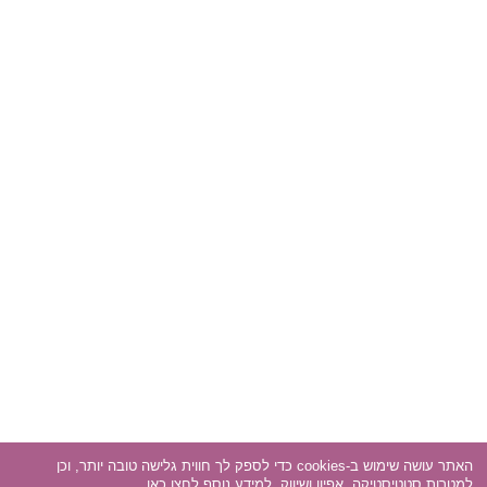
האתר עושה שימוש ב-cookies כדי לספק לך חווית גלישה טובה יותר, וכן
למטרות סטטיסטיקה, אפיון ושיווק. למידע נוסף
לחצו כאן
.