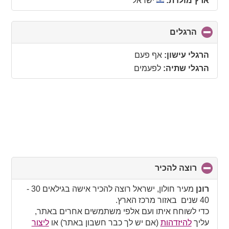
ארץ מולדת:
ישראל
הרגלים
click
to
collapse
הרגלי עישון:
אף פעם
contents
הרגלי שתיה:
לפעמים
רוצה להכיר
click
to
collapse
רונן
מעיר חולון, ישראל רוצה להכיר אישה בגילאים 30 -
contents
40 שנים באזור מרכז הארץ.
כדי לשוחח איתו ועם אלפי משתמשים אחרים באתר,
עליך
להיזדהות
(אם יש לך כבר חשבון באתר) או
ליצור