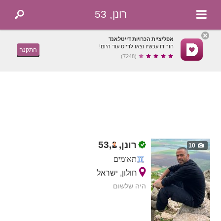
רונן, 53
אפליציית הכרויות דייטלאנד
הורידו עכשיו וצאו לדייט עוד היום!
התקנה
(7248)
רונן,
,
53
10
תאומים
חולון, ישראל
היה שלשום