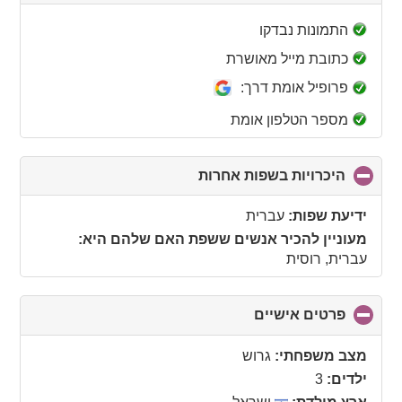
to
collapse
התמונות נבדקו
contents
כתובת מייל מאושרת
פרופיל אומת דרך:
מספר הטלפון אומת
היכרויות בשפות אחרות
click
to
collapse
ידיעת שפות:
עברית
contents
מעוניין להכיר אנשים ששפת האם שלהם היא:
עברית, רוסית
פרטים אישיים
click
to
collapse
מצב משפחתי:
גרוש
contents
ילדים:
3