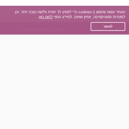
האתר עושה שימוש ב-cookies כדי לספק לך חווית גלישה טובה יותר, וכן
למטרות סטטיסטיקה, אפיון ושיווק. למידע נוסף
לחצו כאן
.
לאשר
אפליקציית הכרויות
אנחנו ברשתות החברתיות
על אפליקצית הכרויות
Facebook
הכרויות עבור Android
Instagram
הכרויות עבור iOS
TikTok
רות - צ'אט בוט הכרויות
Dateland.co.il
השותפים שלנו
תקנון
הכרויות לאקדמאים
מדיניות הפרטיות
הכרויות לגילאים 50+
שאלות נפוצות
כפיות (capiyot) הכרויות
כותבים עלינו
הכרויות בליינד דייט
צרו קשר
הכרויות גייז
תוכנית שותפים
אתר רגיל
חוות דעת של גולשים