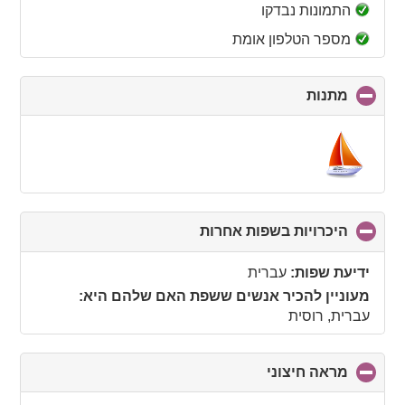
collapse
התמונות נבדקו
contents
מספר הטלפון אומת
מתנות
click
to
collapse
contents
היכרויות בשפות אחרות
click
to
collapse
ידיעת שפות:
עברית
contents
מעוניין להכיר אנשים ששפת האם שלהם היא:
עברית, רוסית
מראה חיצוני
click
to