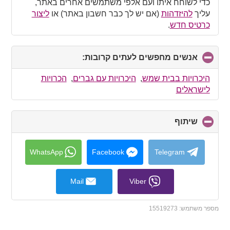
כדי לשוחח איתו ועם אלפי משתמשים אחרים באתר,
עליך
להיזדהות
(אם יש לך כבר חשבון באתר) או
ליצור
כרטיס חדש
.
אנשים מחפשים לעתים קרובות:
click
to
collapse
היכרויות בבית שמש
,
היכרויות עם גברים
,
הכרויות
contents
לישראלים
שיתוף
click
to
collapse
contents
WhatsApp
Facebook
Telegram
Mail
Viber
מספר משתמש:
15519273