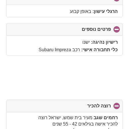
to
collapse
הרגלי עישון:
באופן קבוע
contents
פרטים נוספים
click
to
collapse
רישיון נהיגה:
ישנו
contents
כלי תחבורה אישי:
רכב Subaru Impreza
רוצה להכיר
click
to
collapse
רחמים שגב
מעיר בית שמש, ישראל רוצה
contents
להכיר אישה בגילאים 42 - 55 שנים