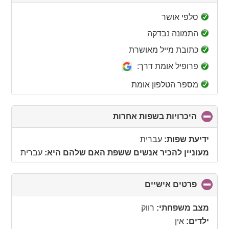
to
collapse
סלפי אושר
contents
התמונה נבדקה
כתובת מייל מאושרת
פרופיל אומת דרך:
מספר הטלפון אומת
היכרויות בשפות אחרות
click
to
collapse
ידיעת שפות:
עברית
contents
מעוניין להכיר אנשים ששפת האם שלהם היא:
עברית
פרטים אישיים
click
to
collapse
מצב משפחתי:
רווק
contents
ילדים:
אין