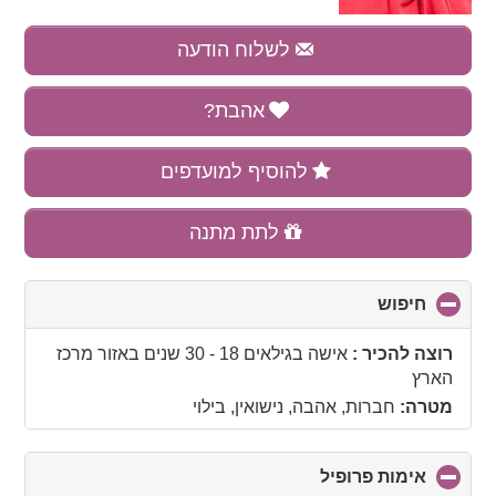
לשלוח הודעה
אהבת?
להוסיף למועדפים
לתת מתנה
חיפוש
click
to
collapse
רוצה להכיר :
אישה בגילאים 18 - 30 שנים
באזור
מרכז
contents
הארץ
מטרה:
חברות, אהבה, נישואין, בילוי
אימות פרופיל
click