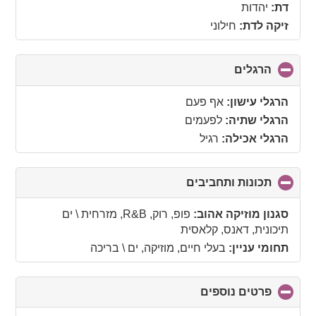
collapse
דת:
יהדות
contents
זיקה לדת:
חילוני
הרגלים
click
to
collapse
הרגלי עישון:
אף פעם
contents
הרגלי שתיה:
לפעמים
הרגלי אכילה:
רגיל
תכונות ותחביבים
click
to
collapse
סגנון מוזיקה אהוב:
פופ, רוק, R&B, מזרחית \ ים
contents
תיכונית, דאנס, קלאסית
תחומי עניין:
בעלי חיים, מוזיקה, ים \ בריכה
פרטים נוספים
click
to