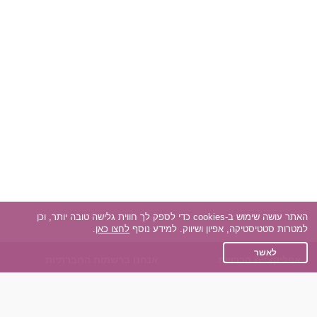
האתר עושה שימוש ב-cookies כדי לספק לך חווית גלישה טובה יותר, וכן
למטרות סטטיסטיקה, אפיון ושיווק. למידע נוסף
לחצו כאן
.
לאשר
אפליקציית הכרויות
אנחנו ברשתות החברתיות
על אפליקצית הכרויות
Facebook
הכרויות עבור Android
Instagram
הכרויות עבור iOS
TikTok