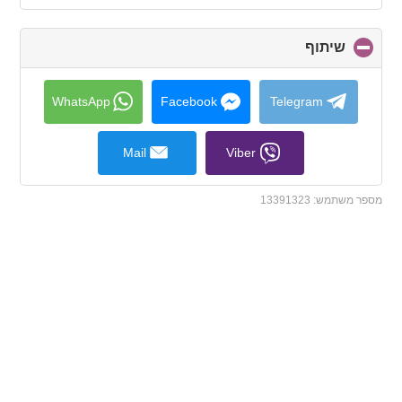
contents
שיתוף
click
to
collapse
contents
WhatsApp
Facebook
Telegram
Mail
Viber
מספר משתמש:
13391323