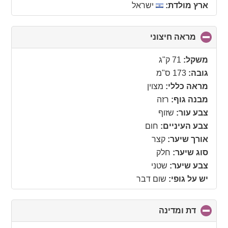
ארץ מולדת:
ישראל
מראה חיצוני
click
to
collapse
משקל:
71 ק"ג
contents
גובה:
173 ס"מ
מראה כללי:
מצוין
מבנה גוף:
רזה
צבע עור:
שזוף
צבע העיניים:
חום
אורך שיער:
קצר
סוג שיער:
חלק
צבע שיער:
שטני
יש על גופי:
שום דבר
דת ומדינה
click
to