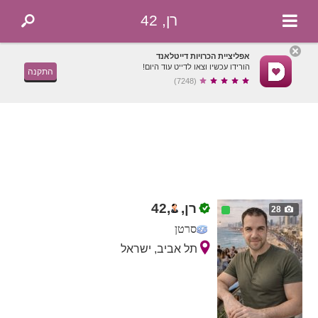
רן, 42
אפליציית הכרויות דייטלאנד
הורידו עכשיו וצאו לדייט עוד היום!
התקנה
(7248)
רן,
,
42
28
סרטן
תל אביב, ישראל