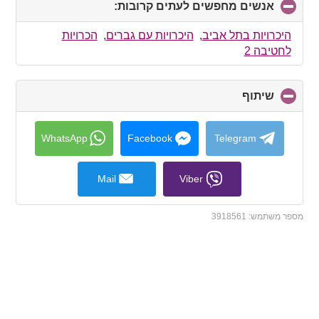
אנשים מחפשים לעתים קרובות:
click
to
collapse
היכרויות בתל אביב
,
היכרויות עם גברים
,
הכרויות
contents
לחטיבה 2
שיתוף
click
to
collapse
contents
WhatsApp
Facebook
Telegram
Mail
Viber
מספר משתמש:
3918561