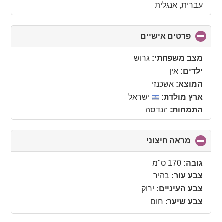
עברית, אנגלית
פרטים אישיים
click
to
collapse
מצב משפחתי:
גרוש
contents
ילדים:
אין
המוצא:
אשכנזי
ארץ מולדת:
ישראל
התמחות:
הנדסה
מראה חיצוני
click
to
collapse
גובה:
170 ס"מ
contents
צבע עור:
בהיר
צבע העיניים:
ירוק
צבע שיער:
חום