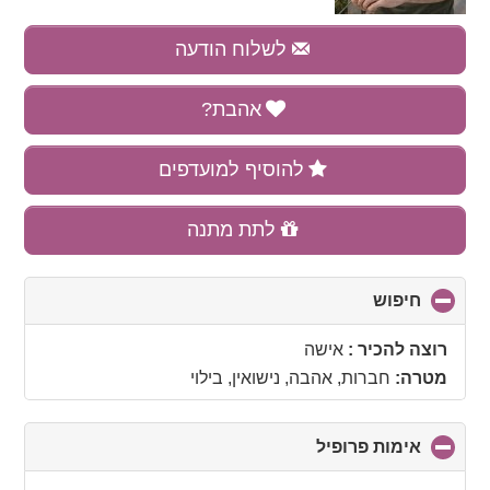
לשלוח הודעה
אהבת?
להוסיף למועדפים
לתת מתנה
חיפוש
click
to
collapse
רוצה להכיר :
אישה
contents
מטרה:
חברות, אהבה, נישואין, בילוי
אימות פרופיל
click
to