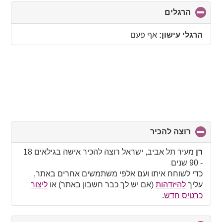
הרגלים
click
to
collapse
הרגלי עישון:
אף פעם
contents
רוצה להכיר
click
to
collapse
רן
מעיר תל אביב, ישראל רוצה להכיר אישה בגילאים 18
contents
- 90 שנים
כדי לשוחח איתו ועם אלפי משתמשים אחרים באתר,
עליך
להיזדהות
(אם יש לך כבר חשבון באתר) או
ליצור
כרטיס חדש
.