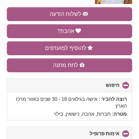
לשלוח הודעה
אהבת?
להוסיף למועדפים
לתת מתנה
חיפוש
click
to
collapse
רוצה להכיר :
אישה בגילאים 18 - 30 שנים
באזור
מרכז
contents
הארץ
מטרה:
חברות, אהבה, נישואין, בילוי
אימות פרופיל
click