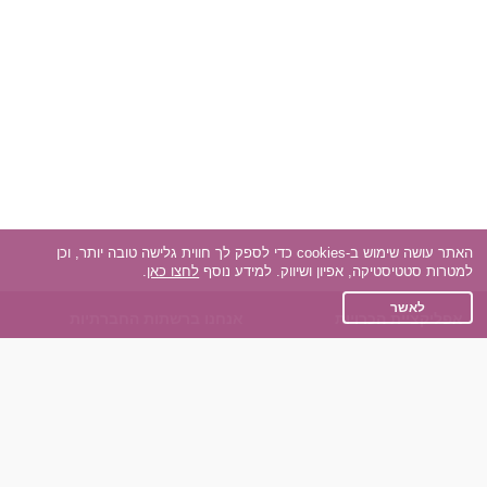
האתר עושה שימוש ב-cookies כדי לספק לך חווית גלישה טובה יותר, וכן
למטרות סטטיסטיקה, אפיון ושיווק. למידע נוסף
לחצו כאן
.
לאשר
אפליקציית הכרויות
אנחנו ברשתות החברתיות
על אפליקצית הכרויות
Facebook
הכרויות עבור Android
Instagram
הכרויות עבור iOS
TikTok
רות - צ'אט בוט הכרויות
Dateland.co.il
השותפים שלנו