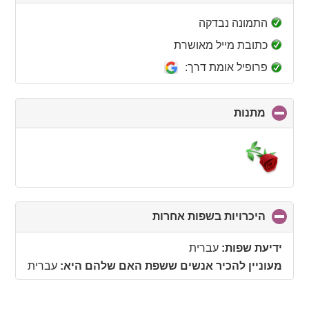
to
collapse
התמונה נבדקה
contents
כתובת מייל מאושרת
פרופיל אומת דרך:
מתנות
click
to
collapse
contents
היכרויות בשפות אחרות
click
to
collapse
ידיעת שפות:
עברית
contents
מעוניין להכיר אנשים ששפת האם שלהם היא:
עברית