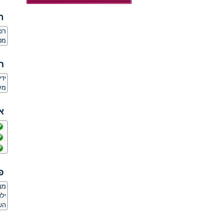
ח
רו
מט
ה
יד
מע
א
פ
מצ
ילד
הש