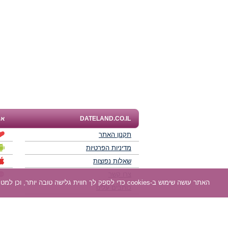
DATELAND.CO.IL
אפ
תקנון האתר
מדיניות הפרטיות
שאלות נפוצות
צרו קשר
האתר עושה שימוש ב-cookies כדי לספק לך חווית גלישה טובה יותר, וכן למטרות סטטיסטיקה, אפיון ושיווק. למידע נוסף
כותבים עלינו
תוכנית שותפים
חוות דעת של גולשים
לאנשים עם מוגבליות