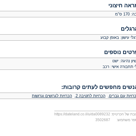
ראה חיצוני
 170 ס"מ
רגלים
לי עישון: באופן קבוע
רטים נוספים
יון נהיגה: ישנו
י תחבורה אישי: רכב
נשים מחפשים לעתים קרובות:
רויות עם גברים
,
הכרויות לחטיבה 2
,
הכרויות לגרושים וגרושות
בת של הכרטיס:
https://dateland.co.il/u/da0089232
פר משתמש:
3502687