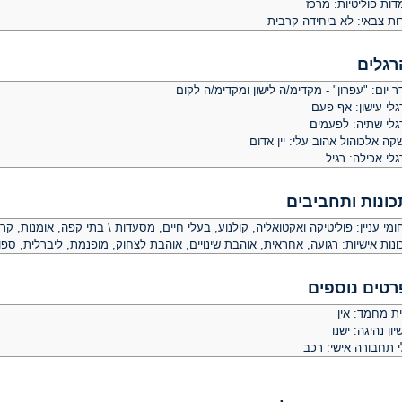
ות פוליטיות: מרכז
ות צבאי: לא ביחידה קרבית
רגלים
 יום: "עפרון" - מקדימ/ה לישון ומקדימ/ה לקום
לי עישון: אף פעם
גלי שתיה: לפעמים
ה אלכוהול אהוב עלי: יין אדום
לי אכילה: רגיל
כונות ותחביבים
מי עניין: פוליטיקה ואקטואליה, קולנוע, בעלי חיים, מסעדות \ בתי קפה, אומנות, ק
נות אישיות: רגועה, אחראית, אוהבת שינויים, אוהבת לצחוק, מופנמת, ליברלית, ספו
רטים נוספים
ית מחמד: אין
יון נהיגה: ישנו
י תחבורה אישי: רכב