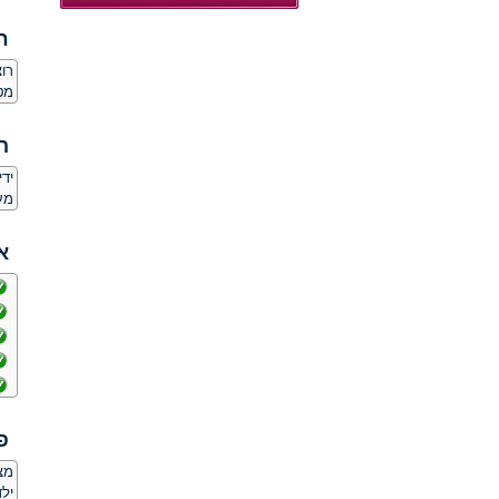
ח
רו
מט
ה
יד
מע
א
פ
מצ
ילד