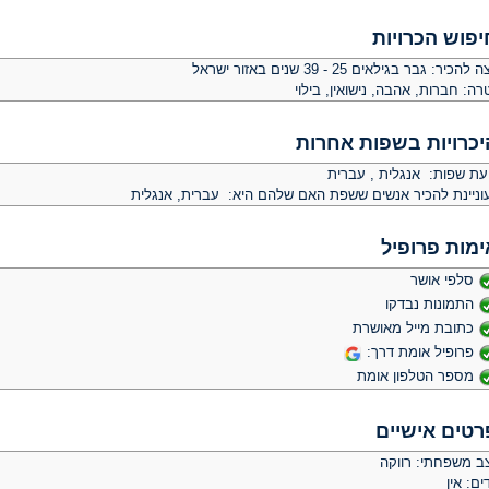
יפוש הכרויות
צה להכיר:
גבר בגילאים 25 - 39 שנים באזור ישראל
רה:
חברות, אהבה, נישואין, בילוי
יכרויות בשפות אחרות
יעת שפות: אנגלית , עברית
וניינת להכיר אנשים ששפת האם שלהם היא: עברית, אנגלית
ימות פרופיל
סלפי אושר
התמונות נבדקו
כתובת מייל מאושרת
פרופיל אומת דרך:
מספר הטלפון אומת
רטים אישיים
ב משפחתי: רווקה
ים: אין