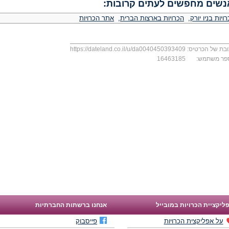
נשים מחפשים לעתים קרובות:
ויות בניו יורק
,
הכרויות בארצות הברית
,
אתר הכרויות
בת של הכרטיס:
https://dateland.co.il/u/da0040450393409
פר משתמש:
16463185
ליקציית הכרויות במובייל
אנחנו ברשתות החברתיות
על אפליקצית הכרויות
פייסבוק