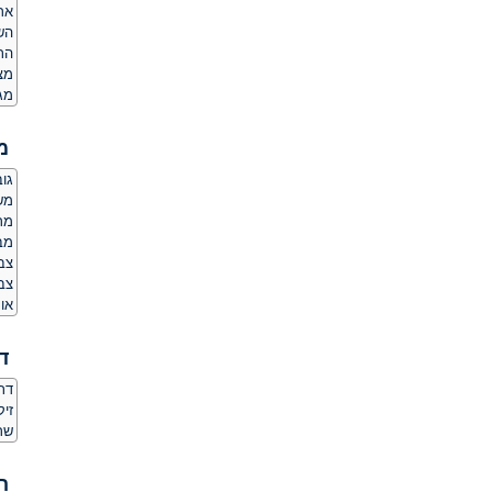
אר
הש
הת
מצ
מג
מ
גובה:
משקל
מר
מבנ
צב
צבע
או
ד
דת
זי
שר
ה