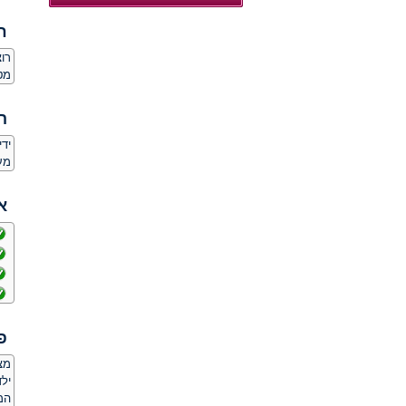
ח
רו
מט
ה
יד
מע
א
פ
מצ
ילד
המ