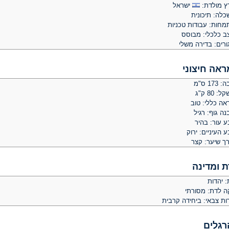
ץ מולדת:
ישראל
כלה: תיכונית
מחות: עבודות טכניות
ב כלכלי: מבוסס
ורים: בדירה משלי
ראה חיצוני
 173 ס"מ
: 80 ק"ג
אה כללי: טוב
ה גוף: רגיל
ע עור: בהיר
 העיניים: ירוק
רך שיער: קצר
ת ומדינה
: יהדות
קה לדת: מסורתי
ות צבאי: ביחידה קרבית
רגלים