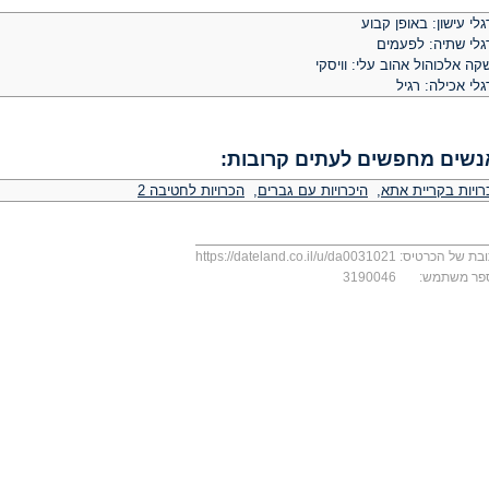
לי עישון: באופן קבוע
גלי שתיה: לפעמים
ה אלכוהול אהוב עלי: וויסקי
לי אכילה: רגיל
נשים מחפשים לעתים קרובות:
רויות בקריית אתא
,
היכרויות עם גברים
,
הכרויות לחטיבה 2
בת של הכרטיס:
https://dateland.co.il/u/da0031021
פר משתמש:
3190046