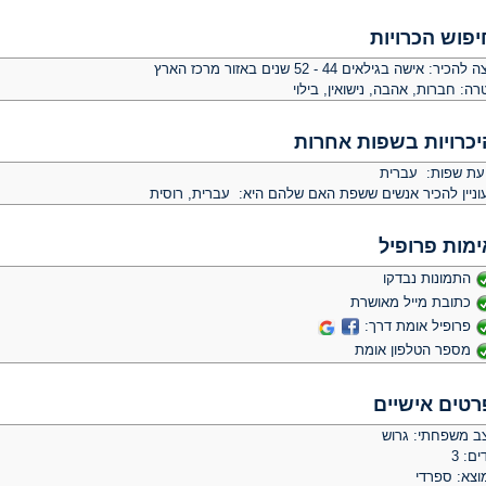
יפוש הכרויות
צה להכיר:
אישה בגילאים 44 - 52 שנים באזור מרכז הארץ
רה:
חברות, אהבה, נישואין, בילוי
יכרויות בשפות אחרות
יעת שפות: עברית
וניין להכיר אנשים ששפת האם שלהם היא: עברית, רוסית
ימות פרופיל
התמונות נבדקו
כתובת מייל מאושרת
פרופיל אומת דרך:
מספר הטלפון אומת
רטים אישיים
ב משפחתי: גרוש
ים: 3
וצא: ספרדי