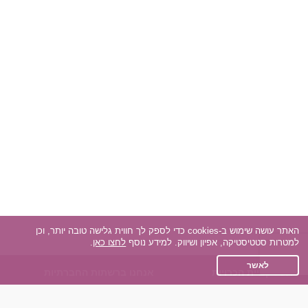
האתר עושה שימוש ב-cookies כדי לספק לך חווית גלישה טובה יותר, וכן
למטרות סטטיסטיקה, אפיון ושיווק. למידע נוסף
לחצו כאן
.
לאשר
אפליקציית הכרויות
אנחנו ברשתות החברתיות
על אפליקצית הכרויות
Facebook
הכרויות עבור Android
Instagram