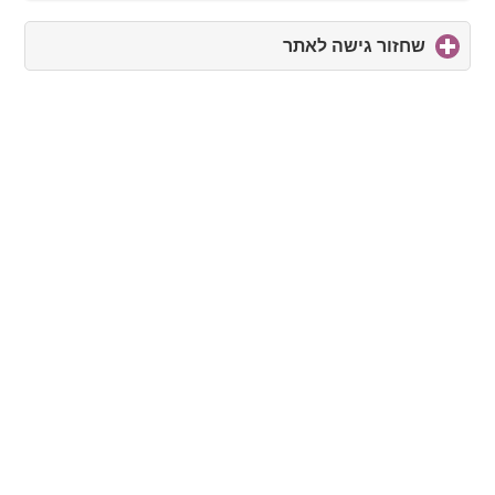
שחזור גישה לאתר
click
to
expand
contents