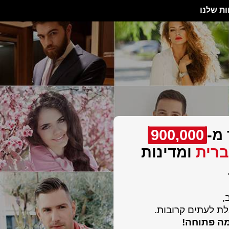
ות שלנו
מ-
900,000
רית
ומדינות
,
ת לעתים קרובות.
מה פתוחה!