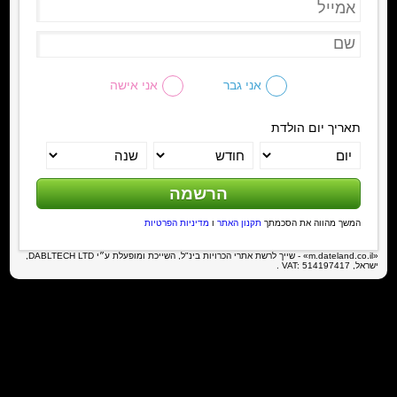
אני גבר
אני אישה
תאריך יום הולדת
המשך מהווה את הסכמתך
תקנון האתר
ו
מדיניות הפרטיות
«m.dateland.co.il» - שייך לרשת אתרי הכרויות בינ"ל, השייכת ומופעלת ע״י DABLTECH LTD,
ישראל, VAT: 514197417 .