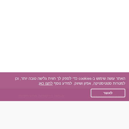
האתר עושה שימוש ב-cookies כדי לספק לך חווית גלישה טובה יותר, וכן
למטרות סטטיסטיקה, אפיון ושיווק. למידע נוסף
לחצו כאן
.
לאשר
אפליקציית הכרויות
אנחנו ברשתות החברתיות
על אפליקצית הכרויות
Facebook
הכרויות עבור Android
Instagram
הכרויות עבור iOS
TikTok
רות - צ'אט בוט הכרויות