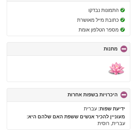
to
collapse
התמונות נבדקו
contents
כתובת מייל מאושרת
מספר הטלפון אומת
מתנות
click
to
collapse
contents
היכרויות בשפות אחרות
click
to
collapse
ידיעת שפות:
עברית
contents
מעוניין להכיר אנשים ששפת האם שלהם היא:
עברית, רוסית