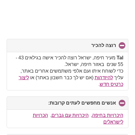
רוצה להכיר
click
to
collapse
Tal
מעיר חיפה, ישראל רוצה להכיר אישה בגילאים 43 -
contents
55 שנים באזור חיפה, ישראל.
כדי לשוחח איתו ועם אלפי משתמשים אחרים באתר,
עליך
להיזדהות
(אם יש לך כבר חשבון באתר) או
ליצור
כרטיס חדש
.
אנשים מחפשים לעתים קרובות:
click
to
collapse
היכרויות בחיפה
,
היכרויות עם גברים
,
הכרויות
contents
לישראלים